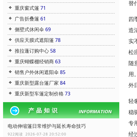
替
重庆窗式篷
71
广告折叠篷
61
四
侧壁式休闲伞
69
造
供应天膜式遮阳篷
78
实
推拉蓬订购中心
58
松
重庆蝴蝶棚经销商
63
随
销售户外休闲遮阳伞
85
用
重庆新型露台篷厂家
84
外
重庆新型车篷定制价格
73
轻
稳
专
电动伸缩篷日常维护与延长寿命技巧
经
922阅读 2026-07-28 20:52:00