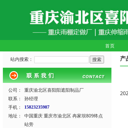
首页
产
站内搜索：
公司：
重庆渝北区喜阳阳遮阳制品厂
20
联系：
孙经理
手机：
15823235987
地址：
中国重庆 重庆市渝北区 冉家坝809终点
站旁