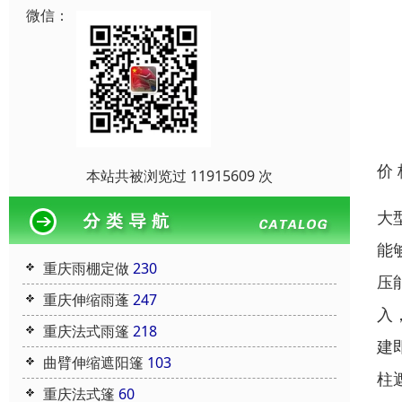
微信：
价
本站共被浏览过 11915609 次
大
能
重庆雨棚定做
230
压
重庆伸缩雨蓬
247
入
重庆法式雨篷
218
建
曲臂伸缩遮阳篷
103
柱
重庆法式篷
60