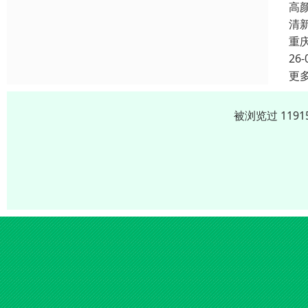
高
清
重
26-
更
被浏览过 119