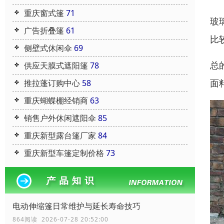
重庆窗式篷
71
玻
广告折叠篷
61
比
侧壁式休闲伞
69
总
供应天膜式遮阳篷
78
面
推拉蓬订购中心
58
重庆蝴蝶棚经销商
63
销售户外休闲遮阳伞
85
重庆新型露台篷厂家
84
重庆新型车篷定制价格
73
电动伸缩篷日常维护与延长寿命技巧
864阅读 2026-07-28 20:52:00