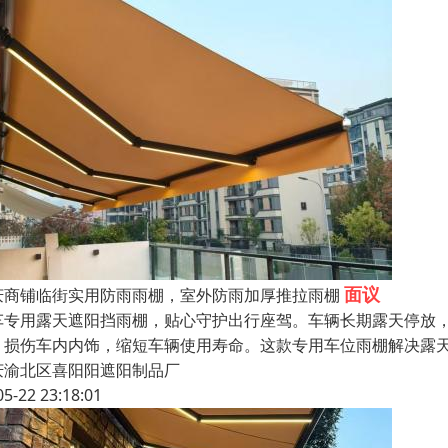
面议
庆商铺临街实用防雨雨棚，室外防雨加厚推拉雨棚
车专用露天遮阳挡雨棚，贴心守护出行座驾。车辆长期露天停放
，损伤车内内饰，缩短车辆使用寿命。这款专用车位雨棚解决露
庆渝北区喜阳阳遮阳制品厂
05-22 23:18:01