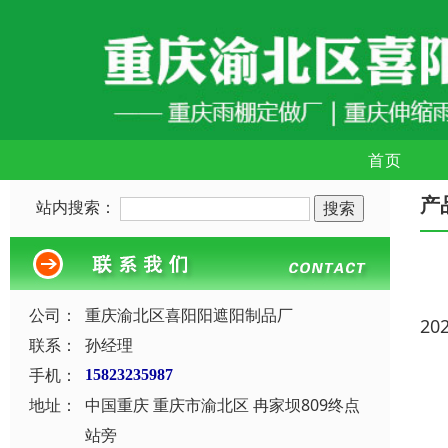
首页
产
站内搜索：
公司：
重庆渝北区喜阳阳遮阳制品厂
20
联系：
孙经理
手机：
15823235987
地址：
中国重庆 重庆市渝北区 冉家坝809终点
站旁