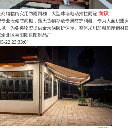
面议
庆商铺临街实用防雨雨棚，大型球场电动推拉雨篷
型专业仓储防雨棚，露天货物存放专属防护利器。专为大面积露
区域，为各类物资提供全天候防护保障。整体采用加粗加厚钢材
庆渝北区喜阳阳遮阳制品厂
05-22 23:33:01