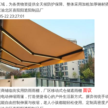
区域，为各类物资提供全天候防护保障。整体采用加粗加厚钢材
庆渝北区喜阳阳遮阳制品厂
05-22 23:27:01
面议
庆商铺临街实用防雨雨棚，厂区移动式仓储遮雨棚
能电动伸缩雨篷，打造便捷省心的户外生活新方式。摒弃传统手
就能自由控制伸展与收缩，老人小孩都能轻松使用。定制高密度