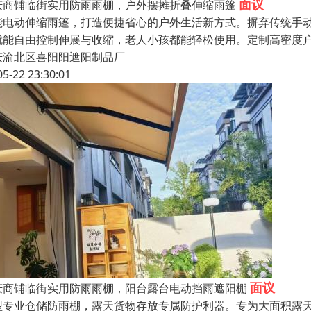
面议
庆商铺临街实用防雨雨棚，户外摆摊折叠伸缩雨篷
能电动伸缩雨篷，打造便捷省心的户外生活新方式。摒弃传统手
就能自由控制伸展与收缩，老人小孩都能轻松使用。定制高密度
庆渝北区喜阳阳遮阳制品厂
05-22 23:30:01
面议
庆商铺临街实用防雨雨棚，阳台露台电动挡雨遮阳棚
型专业仓储防雨棚，露天货物存放专属防护利器。专为大面积露