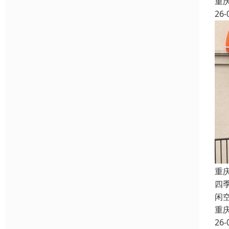
重
26-
重
四
闲
重
26-