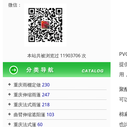
微信：
P
本站共被浏览过 11903706 次
提
用
重庆雨棚定做
230
聚
重庆伸缩雨蓬
247
可
重庆法式雨篷
218
棉
曲臂伸缩遮阳篷
103
也
重庆法式篷
60