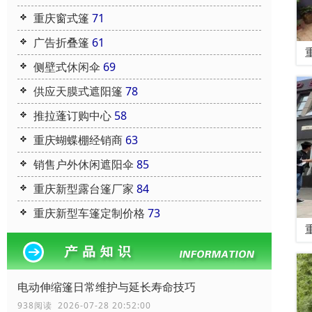
重庆窗式篷
71
广告折叠篷
61
侧壁式休闲伞
69
供应天膜式遮阳篷
78
推拉蓬订购中心
58
重庆蝴蝶棚经销商
63
销售户外休闲遮阳伞
85
重庆新型露台篷厂家
84
重庆新型车篷定制价格
73
电动伸缩篷日常维护与延长寿命技巧
938阅读 2026-07-28 20:52:00