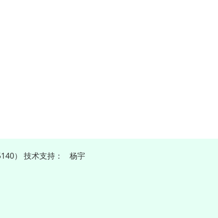
140）
技
术
支
持
：
杨宇