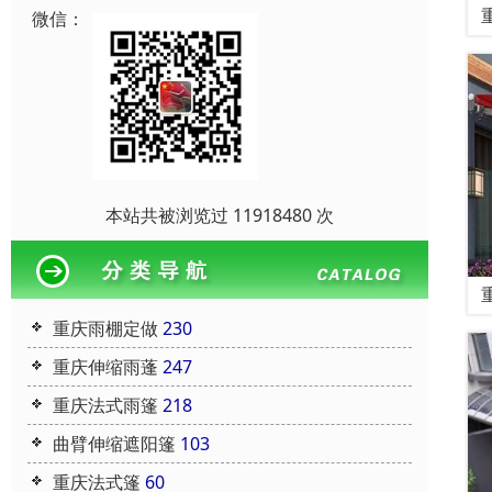
微信：
本站共被浏览过 11918480 次
重庆雨棚定做
230
重庆伸缩雨蓬
247
重庆法式雨篷
218
曲臂伸缩遮阳篷
103
重庆法式篷
60