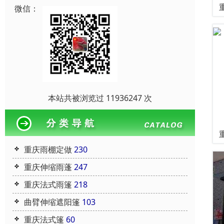
微信：
本站共被浏览过 11936247 次
重庆雨棚定做
230
重庆伸缩雨蓬
247
重庆法式雨篷
218
曲臂伸缩遮阳篷
103
重庆法式篷
60