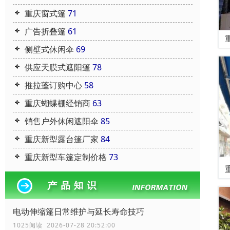
重庆窗式篷
71
广告折叠篷
61
侧壁式休闲伞
69
供应天膜式遮阳篷
78
推拉蓬订购中心
58
重庆蝴蝶棚经销商
63
销售户外休闲遮阳伞
85
重庆新型露台篷厂家
84
重庆新型车篷定制价格
73
电动伸缩篷日常维护与延长寿命技巧
1025阅读 2026-07-28 20:52:00