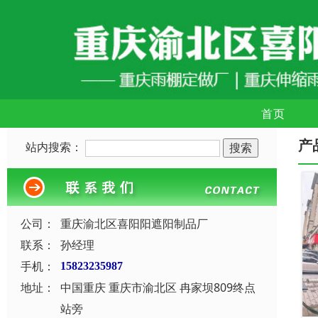
首页
产
站内搜索：
公司：
重庆渝北区喜阳阳遮阳制品厂
联系：
孙经理
手机：
15823235987
地址：
中国重庆 重庆市渝北区 冉家坝809终点
站旁