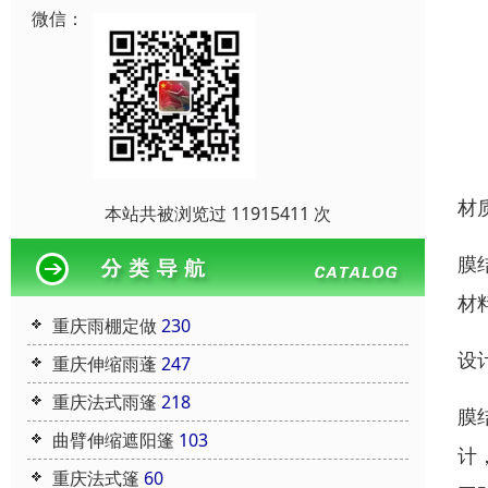
微信：
材
本站共被浏览过 11915411 次
膜
材
重庆雨棚定做
230
设
重庆伸缩雨蓬
247
重庆法式雨篷
218
膜
曲臂伸缩遮阳篷
103
计
重庆法式篷
60