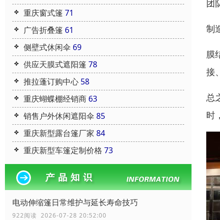
团
重庆窗式篷
71
制
广告折叠篷
61
侧壁式休闲伞
69
膜
供应天膜式遮阳篷
78
接
推拉蓬订购中心
58
总
重庆蝴蝶棚经销商
63
时
销售户外休闲遮阳伞
85
重庆新型露台篷厂家
84
重庆新型车篷定制价格
73
电动伸缩篷日常维护与延长寿命技巧
922阅读 2026-07-28 20:52:00