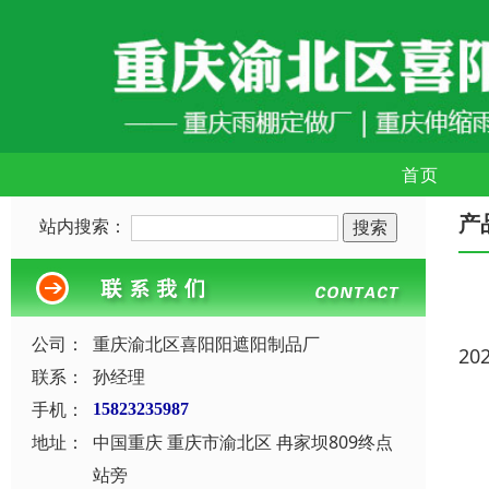
首页
产
站内搜索：
公司：
重庆渝北区喜阳阳遮阳制品厂
20
联系：
孙经理
手机：
15823235987
地址：
中国重庆 重庆市渝北区 冉家坝809终点
站旁