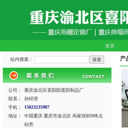
首页
产
站内搜索：
公司：
重庆渝北区喜阳阳遮阳制品厂
联系：
孙经理
手机：
15823235987
地址：
中国重庆 重庆市渝北区 冉家坝809终点
站旁