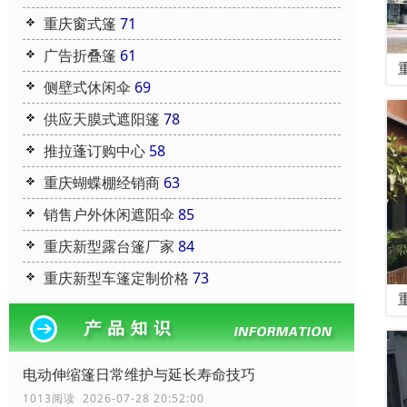
重庆窗式篷
71
广告折叠篷
61
侧壁式休闲伞
69
供应天膜式遮阳篷
78
推拉蓬订购中心
58
重庆蝴蝶棚经销商
63
销售户外休闲遮阳伞
85
重庆新型露台篷厂家
84
重庆新型车篷定制价格
73
电动伸缩篷日常维护与延长寿命技巧
1013阅读 2026-07-28 20:52:00