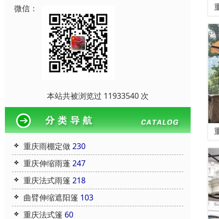
微信：
本站共被浏览过 11933540 次
重庆雨棚定做
230
重庆伸缩雨蓬
247
重庆法式雨篷
218
曲臂伸缩遮阳篷
103
重庆法式篷
60