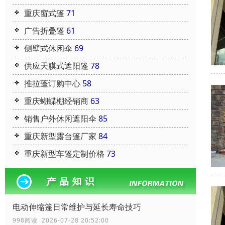
重庆窗式篷
71
广告折叠篷
61
侧壁式休闲伞
69
供应天膜式遮阳篷
78
推拉蓬订购中心
58
重庆蝴蝶棚经销商
63
销售户外休闲遮阳伞
85
重庆新型露台篷厂家
84
重庆新型车篷定制价格
73
电动伸缩篷日常维护与延长寿命技巧
998阅读 2026-07-28 20:52:00