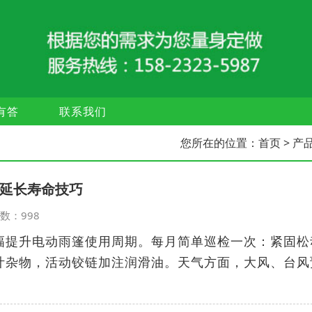
有答
联系我们
您所在的位置：
首页
> 产
延长寿命技巧
览次数：998
幅提升电动雨篷使用周期。每月简单巡检一次：紧固松
叶杂物，活动铰链加注润滑油。天气方面，大风、台风