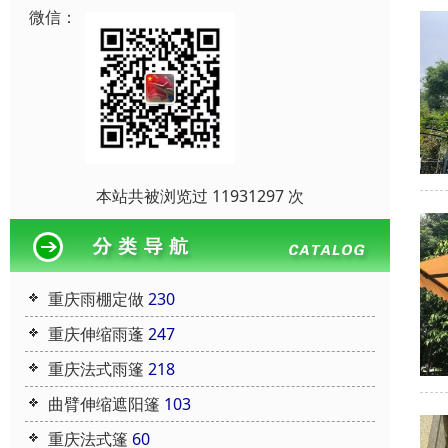
微信：
本站共被浏览过 11931297 次
重庆雨棚定做
230
重庆伸缩雨蓬
247
重庆法式雨篷
218
曲臂伸缩遮阳篷
103
重庆法式篷
60