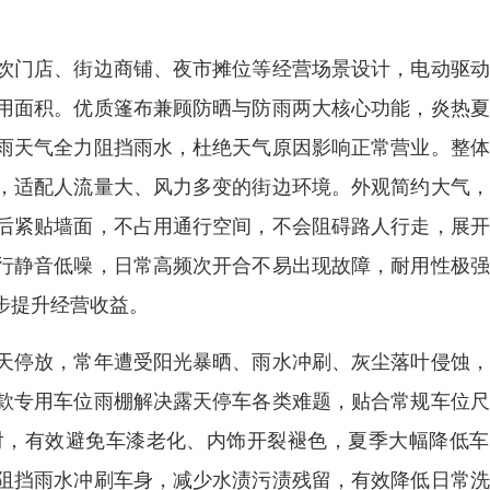
饮门店、街边商铺、夜市摊位等经营场景设计，电动驱动
用面积。优质篷布兼顾防晒与防雨两大核心功能，炎热夏
雨天气全力阻挡雨水，杜绝天气原因影响正常营业。整体
，适配人流量大、风力多变的街边环境。外观简约大气，
后紧贴墙面，不占用通行空间，不会阻碍路人行走，展开
行静音低噪，日常高频次开合不易出现故障，耐用性极强
步提升经营收益。
天停放，常年遭受阳光暴晒、雨水冲刷、灰尘落叶侵蚀，
款专用车位雨棚解决露天停车各类难题，贴合常规车位尺
射，有效避免车漆老化、内饰开裂褪色，夏季大幅降低车
阻挡雨水冲刷车身，减少水渍污渍残留，有效降低日常洗