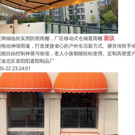
面议
庆商铺临街实用防雨雨棚，厂区移动式仓储遮雨棚
能电动伸缩雨篷，打造便捷省心的户外生活新方式。摒弃传统手
就能自由控制伸展与收缩，老人小孩都能轻松使用。定制高密度
庆渝北区喜阳阳遮阳制品厂
05-22 23:24:01