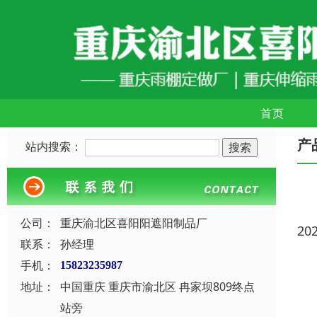
首页
产
站内搜索：
公司：
重庆渝北区喜阳阳遮阳制品厂
20
联系：
孙经理
手机：
15823235987
地址：
中国重庆 重庆市渝北区 冉家坝809终点
站旁