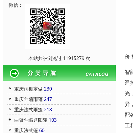
微信：
价
本站共被浏览过 11915279 次
智
遥
重庆雨棚定做
230
光
重庆伸缩雨蓬
247
异
重庆法式雨篷
218
配
曲臂伸缩遮阳篷
103
工
重庆法式篷
60