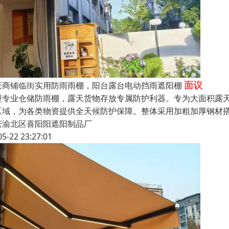
面议
庆商铺临街实用防雨雨棚，阳台露台电动挡雨遮阳棚
型专业仓储防雨棚，露天货物存放专属防护利器。专为大面积露
区域，为各类物资提供全天候防护保障。整体采用加粗加厚钢材
庆渝北区喜阳阳遮阳制品厂
05-22 23:27:01