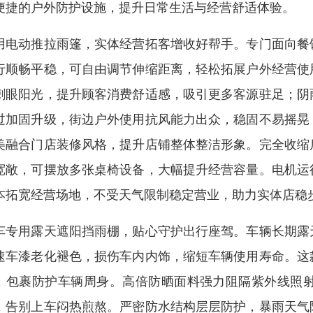
便捷的户外防护设施，提升日常生活与经营舒适体验。
用电动推拉雨篷，实体经营拓客增收好帮手。专门面向餐
行顺畅平稳，可自由调节伸缩距离，轻松拓展户外经营使
刺眼阳光，提升顾客消费舒适感，吸引更多客源驻足；阴
过加固升级，街边户外使用抗风能力出众，稳固不易摇晃
美融合门店装修风格，提升店铺整体整洁形象。完全收缩
宽敞，可摆放多张桌椅设备，大幅提升经营容量。电机运
本拓宽经营场地，不受天气限制稳定营业，助力实体店稳
车专用露天遮阳挡雨棚，贴心守护出行座驾。车辆长期露
速车漆老化褪色，损伤车内内饰，缩短车辆使用寿命。这
，包裹防护车辆周身。高倍防晒面料强力阻隔紫外线照
，告别上车闷热煎熬。严密防水结构层层防护，暴雨天气