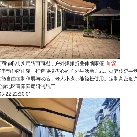
面议
庆商铺临街实用防雨雨棚，户外摆摊折叠伸缩雨篷
能电动伸缩雨篷，打造便捷省心的户外生活新方式。摒弃传统手
就能自由控制伸展与收缩，老人小孩都能轻松使用。定制高密度
庆渝北区喜阳阳遮阳制品厂
05-22 23:30:01