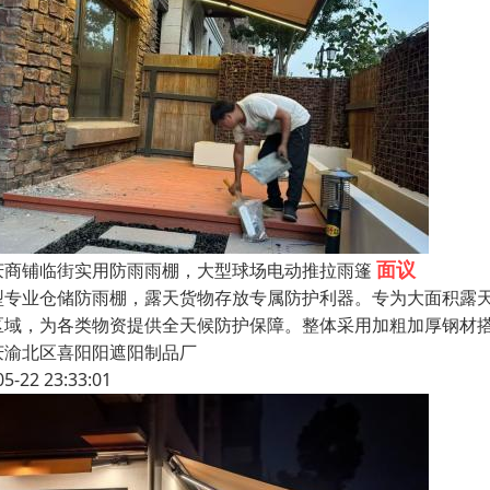
面议
庆商铺临街实用防雨雨棚，大型球场电动推拉雨篷
型专业仓储防雨棚，露天货物存放专属防护利器。专为大面积露
区域，为各类物资提供全天候防护保障。整体采用加粗加厚钢材
庆渝北区喜阳阳遮阳制品厂
05-22 23:33:01