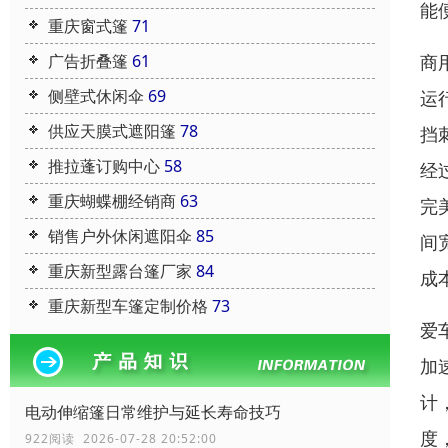
能
重庆窗式篷
71
广告折叠篷
61
商
侧壁式休闲伞
69
运
供应天膜式遮阳篷
78
挡
推拉蓬订购中心
58
经
重庆蝴蝶棚经销商
63
完
销售户外休闲遮阳伞
85
间
重庆新型露台篷厂家
84
成
重庆新型车篷定制价格
73
爱
加
计
电动伸缩篷日常维护与延长寿命技巧
度
922阅读 2026-07-28 20:52:00