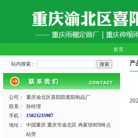
首页
产
站内搜索：
公司：
重庆渝北区喜阳阳遮阳制品厂
20
联系：
孙经理
手机：
15823235987
地址：
中国重庆 重庆市渝北区 冉家坝809终点
站旁