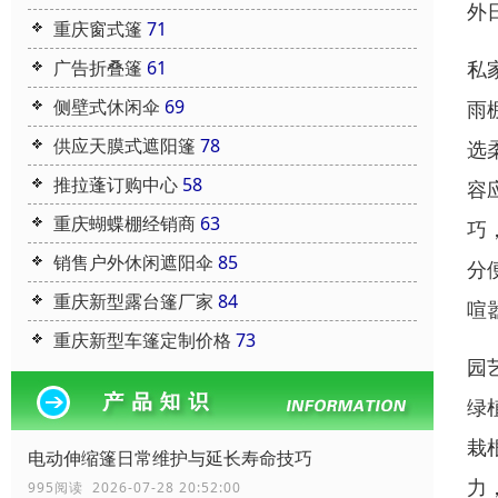
外
重庆窗式篷
71
广告折叠篷
61
私
侧壁式休闲伞
69
雨
供应天膜式遮阳篷
78
选
推拉蓬订购中心
58
容
重庆蝴蝶棚经销商
63
巧
销售户外休闲遮阳伞
85
分
重庆新型露台篷厂家
84
喧
重庆新型车篷定制价格
73
园
绿
栽
电动伸缩篷日常维护与延长寿命技巧
力
995阅读 2026-07-28 20:52:00