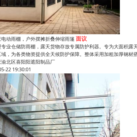
面议
庆电动雨棚，户外摆摊折叠伸缩雨篷
型专业仓储防雨棚，露天货物存放专属防护利器。专为大面积露
区域，为各类物资提供全天候防护保障。整体采用加粗加厚钢材
庆渝北区喜阳阳遮阳制品厂
05-22 19:30:01