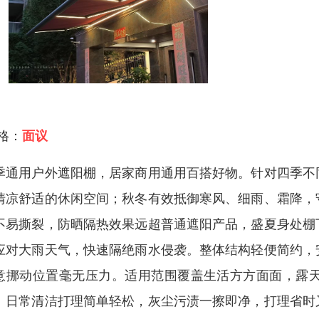
 格：
面议
季通用户外遮阳棚，居家商用通用百搭好物。针对四季不
清凉舒适的休闲空间；秋冬有效抵御寒风、细雨、霜降，
不易撕裂，防晒隔热效果远超普通遮阳产品，盛夏身处棚
应对大雨天气，快速隔绝雨水侵袭。整体结构轻便简约，
意挪动位置毫无压力。适用范围覆盖生活方方面面，露
。日常清洁打理简单轻松，灰尘污渍一擦即净，打理省时