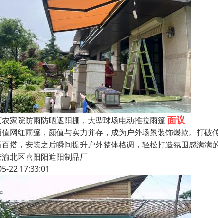
面议
庆农家院防雨防晒遮阳棚，大型球场电动推拉雨篷
颜值网红雨篷，颜值与实力并存，成为户外场景装饰爆款。打破
新百搭，安装之后瞬间提升户外整体格调，轻松打造氛围感满满
庆渝北区喜阳阳遮阳制品厂
05-22 17:33:01