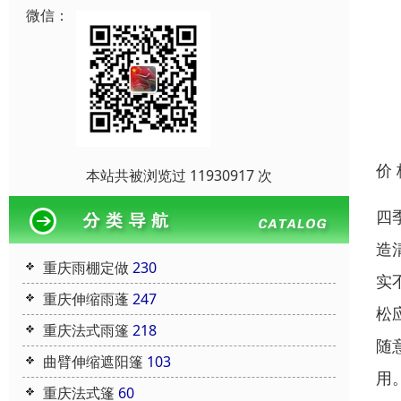
微信：
价
本站共被浏览过 11930917 次
四
造
重庆雨棚定做
230
实
重庆伸缩雨蓬
247
松
重庆法式雨篷
218
随
曲臂伸缩遮阳篷
103
用
重庆法式篷
60