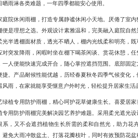
日晒雨淋各类难题，一年四季都能安心使用。
家庭院休闲雨棚，打造专属静谧休闲小天地。厌倦了室内
棚便是理想之选。外观设计素雅温和，完美融入庭院自然
柔光半透棚面材质，透光不晒人，棚内光线柔和明亮，既
应对突发降雨，闲暇时坐在棚下喝茶闲谈、赏花休憩，任
，一人便能快速完成开合，随心掌控遮挡范围。底部固定
便捷。产品耐候性能优越，历经春夏秋冬四季气候变化，
嚣风雨，在家就能享受惬意户外时光，轻松提升居家生活
艺绿植专用防护雨棚，精心呵护花草健康生长。喜爱居家
植专用防护雨棚完美解决园艺养护难题。采用柔光遮光设
根系，又不会遮挡植物生长所需的柔和自然光，助力花
，避免大雨冲散盆土、打落花瓣枝叶，同时有效预防花盆