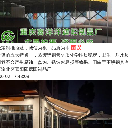
面议
业定制推拉蓬，诚信为根，品质为本
拉篷的五大特点一，热镀锌钢管材质化学性质稳定，卫生，对水
钢管不会产生腐蚀、点蚀、锈蚀或磨损等效果。而由于不锈钢具
庆渝北区喜阳阳遮阳制品厂
06-02 17:48:08