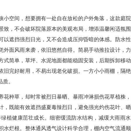
狭小空间，想要拥有一处自在放松的户外角落，这款庭院
景致，不会破坏院落原本的美观布局，增添温馨闲适氛围
可以遮挡强烈日光，又不会造成压抑昏暗的体感。防水性
凭外面风雨来袭，依旧悠然自得。简易手动推拉设计，力
方式简单，草坪、水泥地面都能稳固安装，后期拆卸移动
依旧完好耐用，不易出现老化破损。一方小小雨棚，隔绝
品质。
养花种草，却时常被烈日暴晒、暴雨冲淋损伤花草植株，
计，既能有效遮挡盛夏毒辣烈日，避免强光灼伤花叶、晒
卉绿植健康茁壮成长。细密缓流防水结构，减缓大雨雨水
积水烂根。整体通风透气设计科学合理，棚内空气流通顺