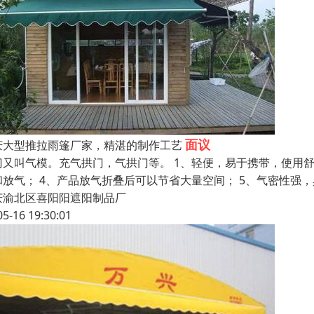
面议
庆大型推拉雨篷厂家，精湛的制作工艺
门又叫气模。充气拱门，气拱门等。 1、轻便，易于携带，使用舒
和放气； 4、产品放气折叠后可以节省大量空间； 5、气密性强，
庆渝北区喜阳阳遮阳制品厂
05-16 19:30:01