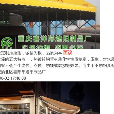
面议
业定制推拉蓬，诚信为根，品质为本
拉篷的五大特点一，热镀锌钢管材质化学性质稳定，卫生，对水
钢管不会产生腐蚀、点蚀、锈蚀或磨损等效果。而由于不锈钢具
庆渝北区喜阳阳遮阳制品厂
06-02 17:48:08