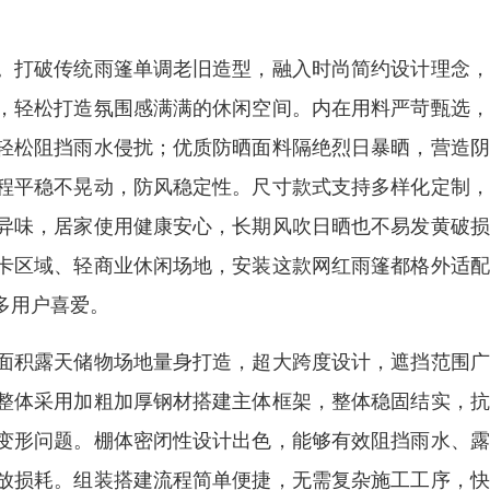
。打破传统雨篷单调老旧造型，融入时尚简约设计理念，
，轻松打造氛围感满满的休闲空间。内在用料严苛甄选，
轻松阻挡雨水侵扰；优质防晒面料隔绝烈日暴晒，营造阴
程平稳不晃动，防风稳定性。尺寸款式支持多样化定制，
异味，居家使用健康安心，长期风吹日晒也不易发黄破损
卡区域、轻商业休闲场地，安装这款网红雨篷都格外适配
多用户喜爱。
面积露天储物场地量身打造，超大跨度设计，遮挡范围广
整体采用加粗加厚钢材搭建主体框架，整体稳固结实，抗
变形问题。棚体密闭性设计出色，能够有效阻挡雨水、露
放损耗。组装搭建流程简单便捷，无需复杂施工工序，快