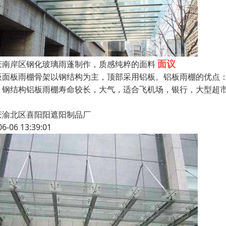
面议
庆南岸区钢化玻璃雨蓬制作，质感纯粹的面料
板面板雨棚骨架以钢结构为主，顶部采用铝板。铝板雨棚的优点
，钢结构铝板雨棚寿命较长，大气，适合飞机场，银行，大型超
庆渝北区喜阳阳遮阳制品厂
06-06 13:39:01