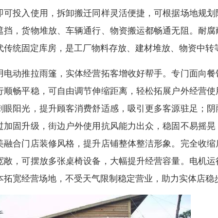
即可投入使用，拆卸搬迁同样灵活便捷，可根据场地规划
遮挡，货物堆放、车辆通行、物资搬运都畅通无阻。耐腐
代传统固定库房，是工厂物料存放、建材堆放、物资中转
用电动推拉雨篷，实体经营拓客增收好帮手。专门面向餐
行顺畅平稳，可自由调节伸缩距离，轻松拓展户外经营使
刺眼阳光，提升顾客消费舒适感，吸引更多客源驻足；阴
过加固升级，街边户外使用抗风能力出众，稳固不易摇晃
美融合门店装修风格，提升店铺整体整洁形象。完全收缩
宽敞，可摆放多张桌椅设备，大幅提升经营容量。电机运
本拓宽经营场地，不受天气限制稳定营业，助力实体店稳