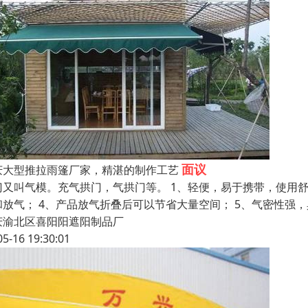
面议
庆大型推拉雨篷厂家，精湛的制作工艺
门又叫气模。充气拱门，气拱门等。 1、轻便，易于携带，使用舒
和放气； 4、产品放气折叠后可以节省大量空间； 5、气密性强，
庆渝北区喜阳阳遮阳制品厂
05-16 19:30:01