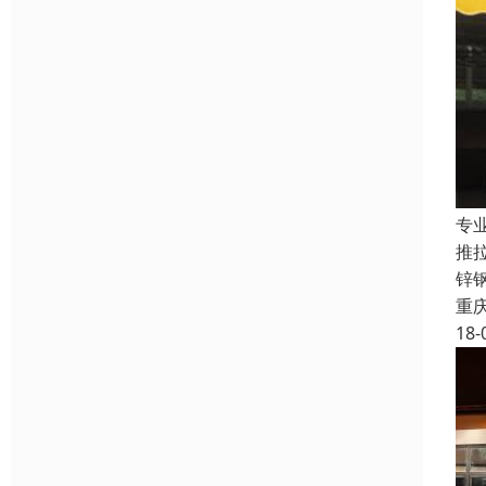
专
推
锌
重
18-