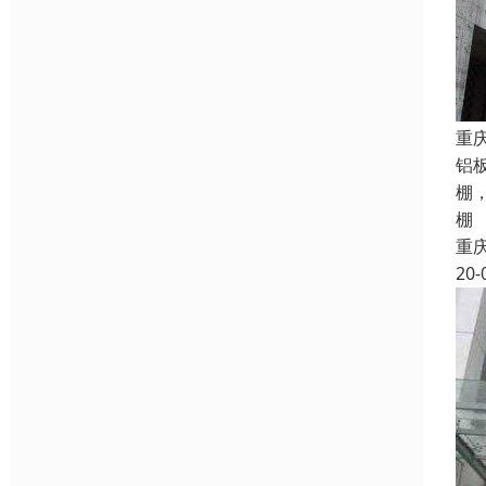
重
铝
棚
棚
重
20-