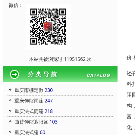
微信：
价
本站共被浏览过 11951562 次
还
料
重庆雨棚定做
230
阻
重庆伸缩雨蓬
247
构
重庆法式雨篷
218
富
曲臂伸缩遮阳篷
103
化
重庆法式篷
60