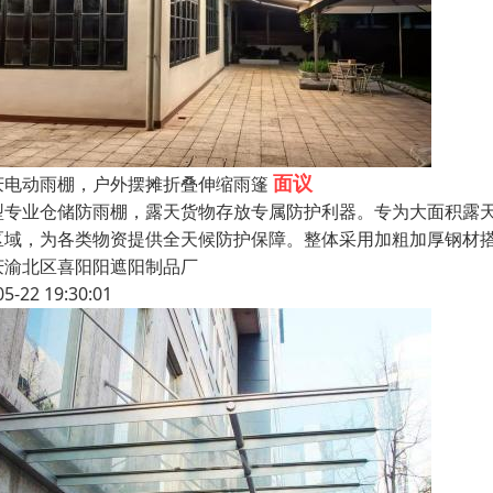
面议
庆电动雨棚，户外摆摊折叠伸缩雨篷
型专业仓储防雨棚，露天货物存放专属防护利器。专为大面积露
区域，为各类物资提供全天候防护保障。整体采用加粗加厚钢材
庆渝北区喜阳阳遮阳制品厂
05-22 19:30:01