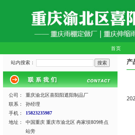
首页
产
站内搜索：
公司：
重庆渝北区喜阳阳遮阳制品厂
20
联系：
孙经理
手机：
15823235987
地址：
中国重庆 重庆市渝北区 冉家坝809终点
站旁