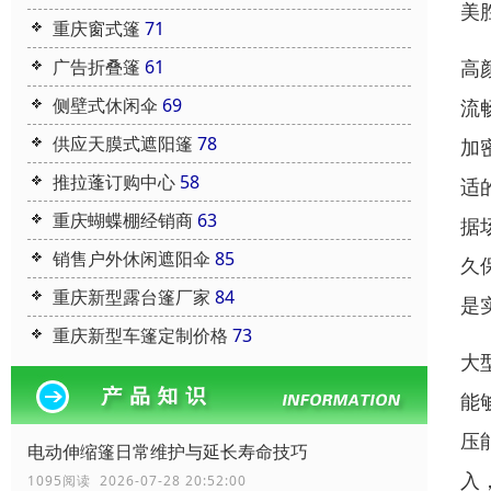
美
重庆窗式篷
71
广告折叠篷
61
高
侧壁式休闲伞
69
流
供应天膜式遮阳篷
78
加
推拉蓬订购中心
58
适
重庆蝴蝶棚经销商
63
据
销售户外休闲遮阳伞
85
久
重庆新型露台篷厂家
84
是
重庆新型车篷定制价格
73
大
能
压
电动伸缩篷日常维护与延长寿命技巧
入
1095阅读 2026-07-28 20:52:00