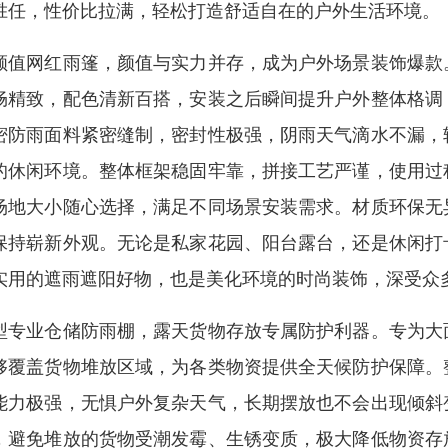
胜任，性价比拉满，轻松打造舒适自在的户外生活环境。
颜值网红雨篷，颜值与实力并存，成为户外场景装饰爆款
畅精致，配色清新百搭，安装之后瞬间提升户外整体格调
密防雨面料紧密缝制，密封性极强，阴雨天气滴水不漏，
的休闲环境。整体框架稳固牢靠，拼接工艺严谨，使用过
场地大小随心选择，满足不同场景安装需求。材质环保无
保持崭新外观。无论是私家花园、阳台露台，还是休闲打
实用的遮雨遮阳好物，也是美化环境的时尚装饰，深受众
型专业仓储防雨棚，露天货物存放专属防护利器。专为大
够覆盖货物堆放区域，为各类物资提供全天候防护保障。
能力极强，无惧户外复杂天气，长期摆放也不会出现倾斜
，避免堆放的货物受潮发霉、生锈变质，极大降低物资存