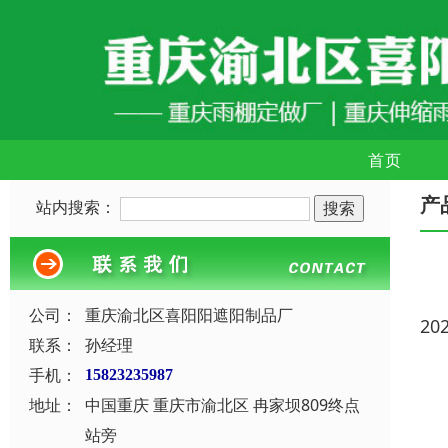
首页
产
站内搜索：
公司：
重庆渝北区喜阳阳遮阳制品厂
20
联系：
孙经理
手机：
15823235987
地址：
中国重庆 重庆市渝北区 冉家坝809终点
站旁