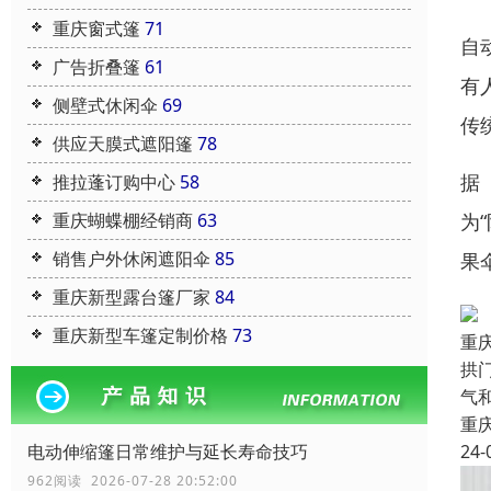
重庆窗式篷
71
自
广告折叠篷
61
有
侧壁式休闲伞
69
传
供应天膜式遮阳篷
78
据
推拉蓬订购中心
58
重庆蝴蝶棚经销商
63
为
销售户外休闲遮阳伞
85
果
重庆新型露台篷厂家
84
重庆新型车篷定制价格
73
重
拱
气
重
电动伸缩篷日常维护与延长寿命技巧
24-
962阅读 2026-07-28 20:52:00