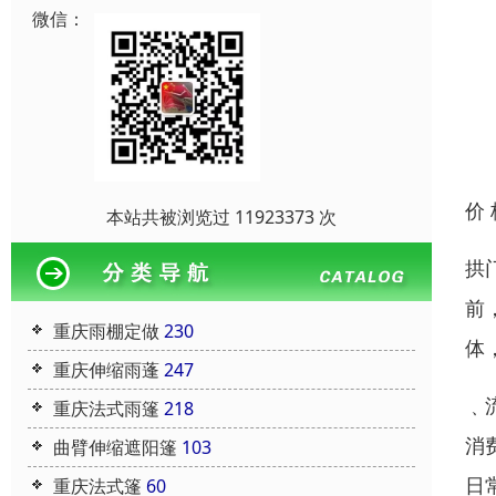
微信：
价
本站共被浏览过 11923373 次
拱
前
重庆雨棚定做
230
体
重庆伸缩雨蓬
247
﹑
重庆法式雨篷
218
消
曲臂伸缩遮阳篷
103
日
重庆法式篷
60