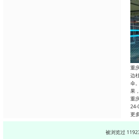
重
边
伞
果
重
24-
更
被浏览过 119