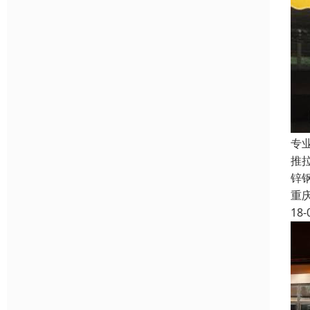
专
推
锌
重
18-