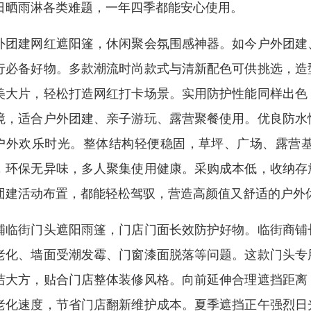
日晒雨淋各类难题，一年四季都能安心使用。
外团建网红遮阳篷，休闲聚会氛围感神器。如今户外团建
行必备好物。多款潮流时尚款式与清新配色可供挑选，造
美大片，轻松打造网红打卡场景。实用防护性能同样出色
境，适合户外团建、亲子游玩、露营聚餐使用。优良防水
户外欢乐时光。整体结构轻便稳固，草坪、广场、露营
，环保无异味，多人聚集使用健康。采购成本低，收纳存
团建活动布置，都能轻松驾驭，营造高颜值又舒适的户外
铺临街门头遮阳雨篷，门店门面长效防护好物。临街商铺
老化、墙面受潮发霉、门窗漆面脱落等问题。这款门头专
洁大方，贴合门店整体装修风格。向前延伸合理遮挡距离
老化速度，节省门店翻新维护成本。夏季遮挡正午强烈日