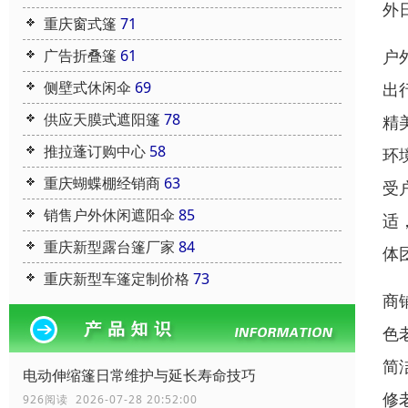
外
重庆窗式篷
71
广告折叠篷
61
户
侧壁式休闲伞
69
出
供应天膜式遮阳篷
78
精
推拉蓬订购中心
58
环
重庆蝴蝶棚经销商
63
受
销售户外休闲遮阳伞
85
适
重庆新型露台篷厂家
84
体
重庆新型车篷定制价格
73
商
色
简
电动伸缩篷日常维护与延长寿命技巧
修
926阅读 2026-07-28 20:52:00