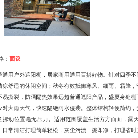
 格：
面议
季通用户外遮阳棚，居家商用通用百搭好物。针对四季不
清凉舒适的休闲空间；秋冬有效抵御寒风、细雨、霜降，
不易撕裂，防晒隔热效果远超普通遮阳产品，盛夏身处棚
应对大雨天气，快速隔绝雨水侵袭。整体结构轻便简约，
意挪动位置毫无压力。适用范围覆盖生活方方面面，露
。日常清洁打理简单轻松，灰尘污渍一擦即净，打理省时