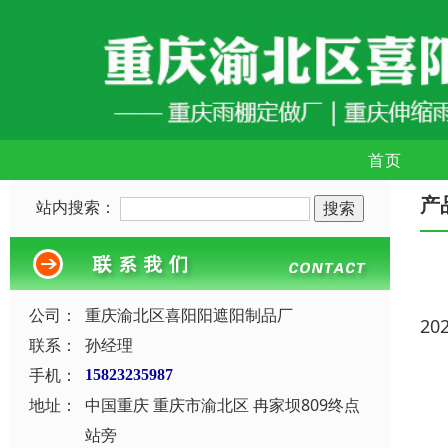
首页
产
站内搜索：
公司：
重庆渝北区喜阳阳遮阳制品厂
20
联系：
孙经理
手机：
15823235987
地址：
中国重庆 重庆市渝北区 冉家坝809终点
站旁