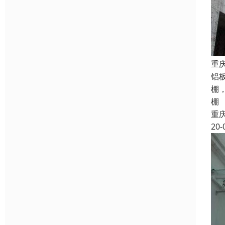
重
铝
棚
棚
重
20-