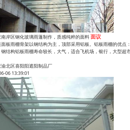
面议
庆南岸区钢化玻璃雨蓬制作，质感纯粹的面料
板面板雨棚骨架以钢结构为主，顶部采用铝板。铝板雨棚的优点
，钢结构铝板雨棚寿命较长，大气，适合飞机场，银行，大型超
庆渝北区喜阳阳遮阳制品厂
06-06 13:39:01