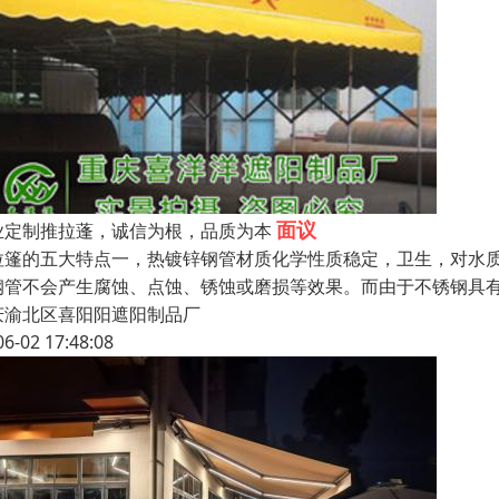
面议
业定制推拉蓬，诚信为根，品质为本
拉篷的五大特点一，热镀锌钢管材质化学性质稳定，卫生，对水
钢管不会产生腐蚀、点蚀、锈蚀或磨损等效果。而由于不锈钢具
庆渝北区喜阳阳遮阳制品厂
06-02 17:48:08