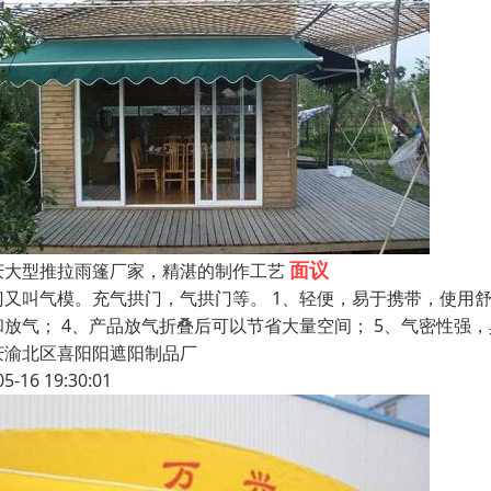
面议
庆大型推拉雨篷厂家，精湛的制作工艺
门又叫气模。充气拱门，气拱门等。 1、轻便，易于携带，使用舒
和放气； 4、产品放气折叠后可以节省大量空间； 5、气密性强，
庆渝北区喜阳阳遮阳制品厂
05-16 19:30:01