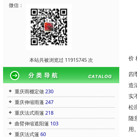
微信：
价
本站共被浏览过 11915745 次
四
造
重庆雨棚定做
230
实
重庆伸缩雨蓬
247
松
重庆法式雨篷
218
随
曲臂伸缩遮阳篷
103
用
重庆法式篷
60