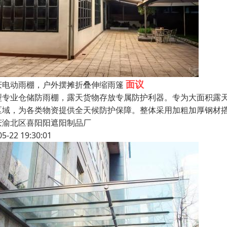
面议
庆电动雨棚，户外摆摊折叠伸缩雨篷
型专业仓储防雨棚，露天货物存放专属防护利器。专为大面积露
区域，为各类物资提供全天候防护保障。整体采用加粗加厚钢材
庆渝北区喜阳阳遮阳制品厂
05-22 19:30:01