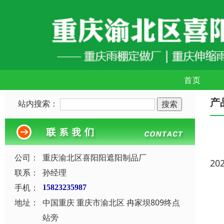
首页
产
站内搜索：
公司：
重庆渝北区喜阳阳遮阳制品厂
20
联系：
孙经理
手机：
15823235987
地址：
中国重庆 重庆市渝北区 冉家坝809终点
站旁