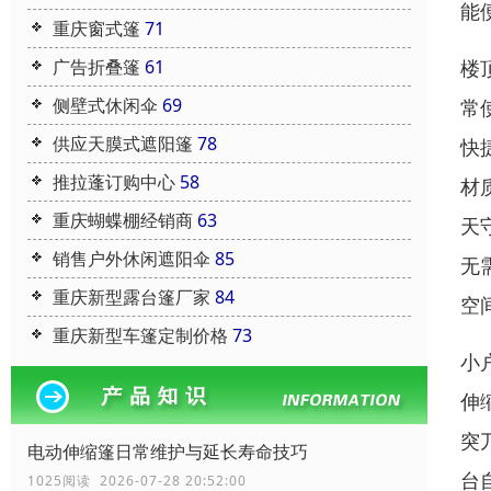
能
重庆窗式篷
71
广告折叠篷
61
楼
侧壁式休闲伞
69
常
供应天膜式遮阳篷
78
快
推拉蓬订购中心
58
材
重庆蝴蝶棚经销商
63
天
销售户外休闲遮阳伞
85
无
重庆新型露台篷厂家
84
空
重庆新型车篷定制价格
73
小
伸
突
电动伸缩篷日常维护与延长寿命技巧
台
1025阅读 2026-07-28 20:52:00