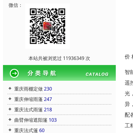
微信：
价
本站共被浏览过 11936349 次
智
遥
重庆雨棚定做
230
光
重庆伸缩雨蓬
247
异
重庆法式雨篷
218
配
曲臂伸缩遮阳篷
103
工
重庆法式篷
60