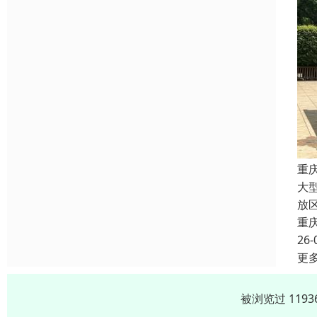
重
大
放
重
26-
更
被浏览过 119