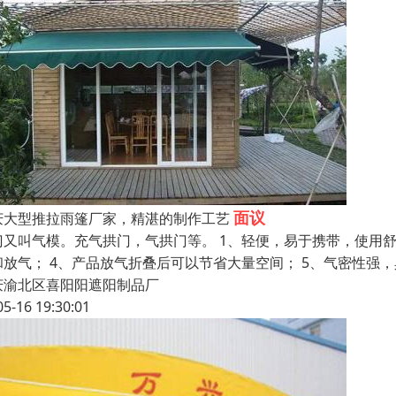
面议
庆大型推拉雨篷厂家，精湛的制作工艺
门又叫气模。充气拱门，气拱门等。 1、轻便，易于携带，使用舒
和放气； 4、产品放气折叠后可以节省大量空间； 5、气密性强，
庆渝北区喜阳阳遮阳制品厂
05-16 19:30:01