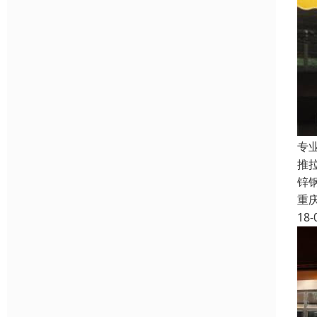
专
推
锌
重
18-