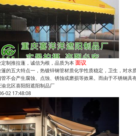
面议
业定制推拉蓬，诚信为根，品质为本
拉篷的五大特点一，热镀锌钢管材质化学性质稳定，卫生，对水
钢管不会产生腐蚀、点蚀、锈蚀或磨损等效果。而由于不锈钢具
庆渝北区喜阳阳遮阳制品厂
06-02 17:48:08