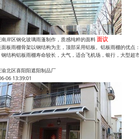
面议
庆南岸区钢化玻璃雨蓬制作，质感纯粹的面料
板面板雨棚骨架以钢结构为主，顶部采用铝板。铝板雨棚的优点
，钢结构铝板雨棚寿命较长，大气，适合飞机场，银行，大型超
庆渝北区喜阳阳遮阳制品厂
06-06 13:39:01