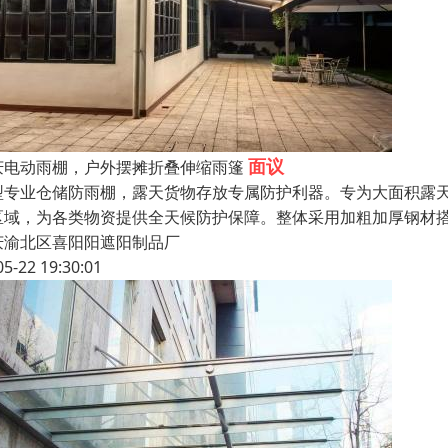
面议
庆电动雨棚，户外摆摊折叠伸缩雨篷
型专业仓储防雨棚，露天货物存放专属防护利器。专为大面积露
区域，为各类物资提供全天候防护保障。整体采用加粗加厚钢材
庆渝北区喜阳阳遮阳制品厂
05-22 19:30:01