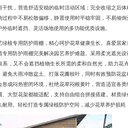
雨干扰，营造舒适安稳的临时活动区域；完全收缩之后体
动过程中不易松散偏移，静置使用时平稳牢固，不易倾倒
户外临时遮挡、灵活场地使用的多功能优质设施。
艺绿植专用防护雨棚，精心呵护花草健康生长。喜爱居家
植专用防护雨棚完美解决园艺养护难题。采用柔光遮光设
根系，又不会遮挡植物生长所需的柔和自然光，助力花
，避免大雨冲散盆土、打落花瓣枝叶，同时有效预防花盆
会形成闷热密闭环境，杜绝花草闷根黄叶，营造适宜各类
圃、大型花架都能适配，支持自由组合拼接搭建。材质绿
久耐用。轻松打造专属绿植防护空间，减少花草养护损耗