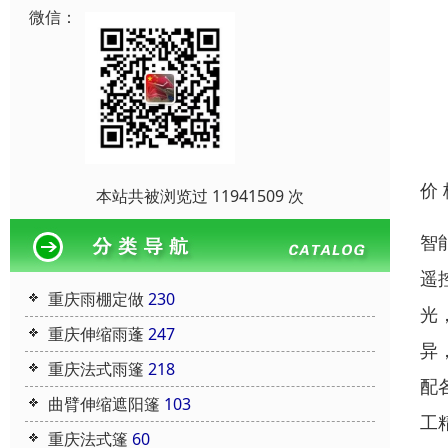
微信：
价
本站共被浏览过 11941509 次
智
遥
重庆雨棚定做
230
光
重庆伸缩雨蓬
247
异
重庆法式雨篷
218
配
曲臂伸缩遮阳篷
103
工
重庆法式篷
60