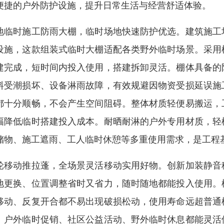
便捷的户外防护设施，提升日常生活与经营舒适体验。
地临时施工防雨大棚，临时场地快速防护优选。建筑施工
设施，这款组装式临时大棚适配各类野外临时场景。采用
建完成，短时间内投入使用，搭建拆卸灵活。棚体具备的
料受潮损坏、设备淋雨故障，有效规避因物资受损延误施
都十分顺畅，不会产生空间阻碍。整体材质轻便易搬运，
幅降低临时搭建投入成本。耐晒耐淋的户外专用材质，轻
储物、施工遮雨、工人临时休憩等多重使用需求，是工程
轮移动推拉蓬，全场景灵活移动实用好物。创新加装静音
地更换、位置调整省时又省力，随时随地都能投入使用。
移动、反复开合都不易出现破损松动，使用寿命远超普通
、户外临时促销、社区公益活动、野外临时休息都能灵活