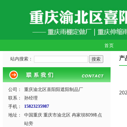
首页
产
站内搜索：
公司：
重庆渝北区喜阳阳遮阳制品厂
20
联系：
孙经理
手机：
15823235987
地址：
中国重庆 重庆市渝北区 冉家坝809终点
站旁