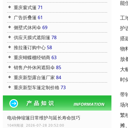
能
重庆窗式篷
71
广告折叠篷
61
工
侧壁式休闲伞
69
护
供应天膜式遮阳篷
78
搭
推拉蓬订购中心
58
物
重庆蝴蝶棚经销商
63
放
销售户外休闲遮阳伞
85
大
重庆新型露台篷厂家
84
时
重庆新型车篷定制价格
73
带
场
繁
电动伸缩篷日常维护与延长寿命技巧
摊
1049阅读 2026-07-28 20:52:00