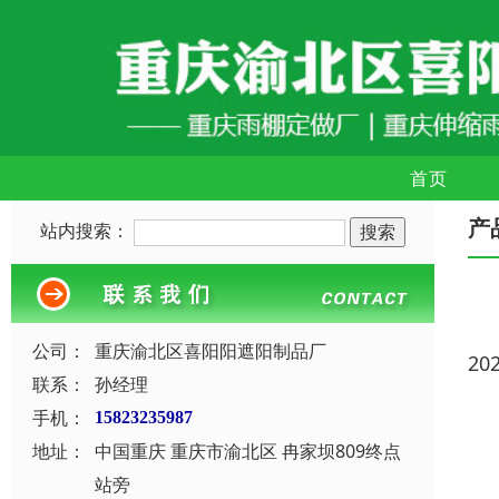
首页
产
站内搜索：
公司：
重庆渝北区喜阳阳遮阳制品厂
20
联系：
孙经理
手机：
15823235987
地址：
中国重庆 重庆市渝北区 冉家坝809终点
站旁