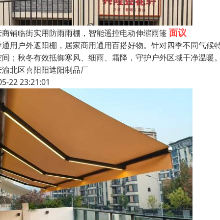
面议
庆商铺临街实用防雨雨棚，智能遥控电动伸缩雨篷
季通用户外遮阳棚，居家商用通用百搭好物。针对四季不同气候
空间；秋冬有效抵御寒风、细雨、霜降，守护户外区域干净温暖
庆渝北区喜阳阳遮阳制品厂
05-22 23:21:01