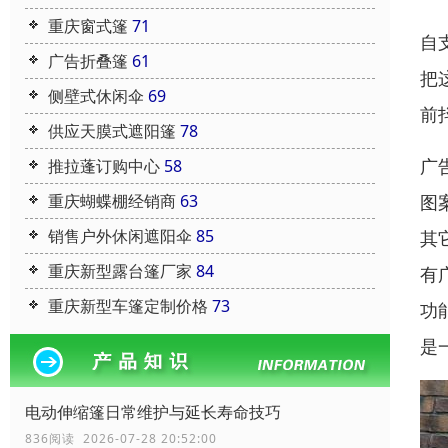
重庆窗式篷
71
自
广告折叠篷
61
把
侧壁式休闲伞
69
前
供应天膜式遮阳篷
78
广
推拉蓬订购中心
58
重庆蝴蝶棚经销商
63
图
销售户外休闲遮阳伞
85
其
重庆新型露台篷厂家
84
有
重庆新型车篷定制价格
73
功
是
电动伸缩篷日常维护与延长寿命技巧
836阅读 2026-07-28 20:52:00