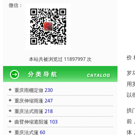
微信：
价
本站共被浏览过 11897997 次
罗
用
重庆雨棚定做
230
以
重庆伸缩雨蓬
247
拱
重庆法式雨篷
218
前
曲臂伸缩遮阳篷
103
体
重庆法式篷
60