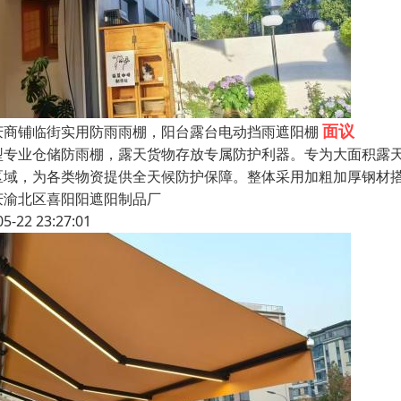
面议
庆商铺临街实用防雨雨棚，阳台露台电动挡雨遮阳棚
型专业仓储防雨棚，露天货物存放专属防护利器。专为大面积露
区域，为各类物资提供全天候防护保障。整体采用加粗加厚钢材
庆渝北区喜阳阳遮阳制品厂
05-22 23:27:01