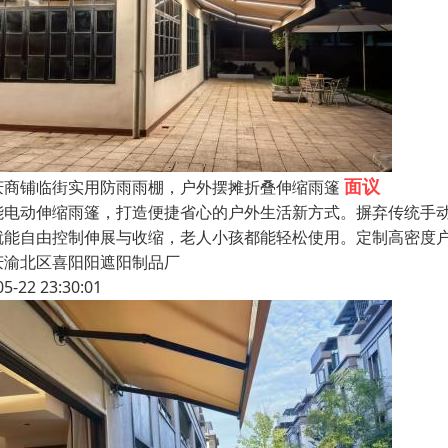
面议
庆商铺临街实用防雨雨棚，户外摆摊折叠伸缩雨篷
能电动伸缩雨篷，打造便捷省心的户外生活新方式。摒弃传统手
就能自由控制伸展与收缩，老人小孩都能轻松使用。定制高密度
庆渝北区喜阳阳遮阳制品厂
05-22 23:30:01