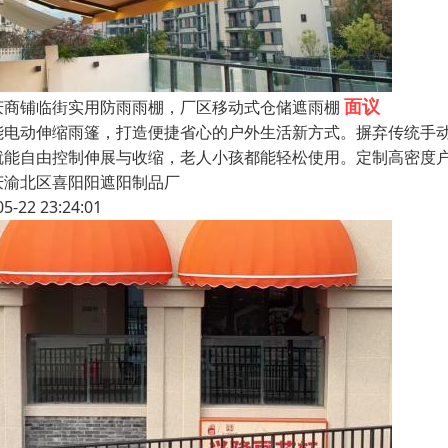
面议
庆商铺临街实用防雨雨棚，厂区移动式仓储遮雨棚
能电动伸缩雨篷，打造便捷省心的户外生活新方式。摒弃传统手
就能自由控制伸展与收缩，老人小孩都能轻松使用。定制高密度
庆渝北区喜阳阳遮阳制品厂
05-22 23:24:01