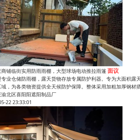
面议
庆商铺临街实用防雨雨棚，大型球场电动推拉雨篷
型专业仓储防雨棚，露天货物存放专属防护利器。专为大面积露
区域，为各类物资提供全天候防护保障。整体采用加粗加厚钢材
庆渝北区喜阳阳遮阳制品厂
05-22 23:33:01