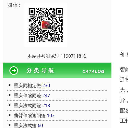
微信：
价
本站共被浏览过 11907118 次
智
遥
重庆雨棚定做
230
光
重庆伸缩雨蓬
247
异
重庆法式雨篷
218
配
曲臂伸缩遮阳篷
103
工
重庆法式篷
60