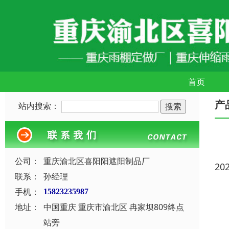
首页
产
站内搜索：
公司：
重庆渝北区喜阳阳遮阳制品厂
20
联系：
孙经理
手机：
15823235987
地址：
中国重庆 重庆市渝北区 冉家坝809终点
站旁