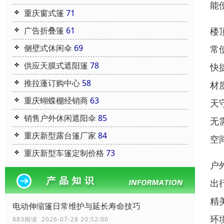
能
重庆窗式篷
71
广告折叠篷
61
楼
侧壁式休闲伞
69
常
供应天膜式遮阳篷
78
快
推拉蓬订购中心
58
材
重庆蝴蝶棚经销商
63
天
销售户外休闲遮阳伞
85
无
重庆新型露台篷厂家
84
空
重庆新型车篷定制价格
73
户
出
精
电动伸缩篷日常维护与延长寿命技巧
环
883阅读 2026-07-28 20:52:00