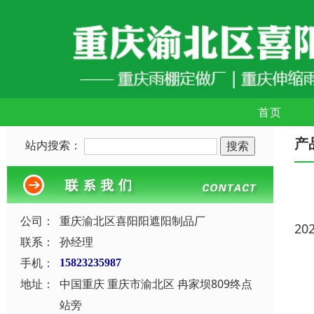
首页
产
站内搜索：
公司：
重庆渝北区喜阳阳遮阳制品厂
20
联系：
孙经理
手机：
15823235987
地址：
中国重庆 重庆市渝北区 冉家坝809终点
站旁