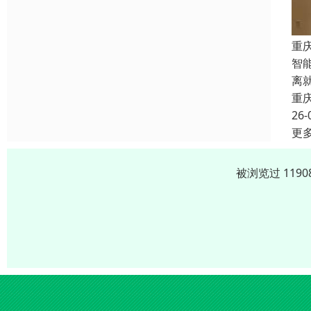
重
智
离
重
26-
更
被浏览过 119