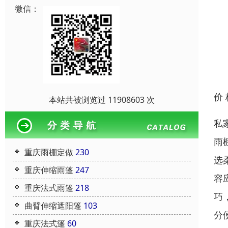
微信：
价
本站共被浏览过 11908603 次
私
雨
重庆雨棚定做
230
选
重庆伸缩雨蓬
247
容
重庆法式雨篷
218
巧
曲臂伸缩遮阳篷
103
分
重庆法式篷
60