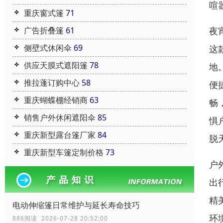
喧
重庆窗式篷
71
广告折叠篷
61
夜
侧壁式休闲伞
69
这
供应天膜式遮阳篷
78
地
推拉蓬订购中心
58
便
重庆蝴蝶棚经销商
63
畅
销售户外休闲遮阳伞
85
惧
重庆新型露台篷厂家
84
脱
重庆新型车篷定制价格
73
户
出
精
电动伸缩篷日常维护与延长寿命技巧
环
886阅读 2026-07-28 20:52:00