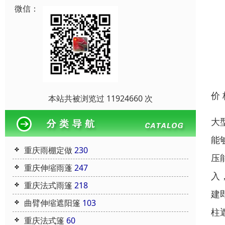
微信：
价
本站共被浏览过 11924660 次
大
能
重庆雨棚定做
230
压
重庆伸缩雨蓬
247
入
重庆法式雨篷
218
建
曲臂伸缩遮阳篷
103
柱
重庆法式篷
60