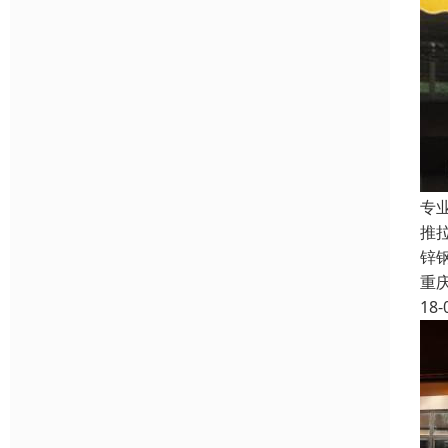
专
推
锌
重
18-