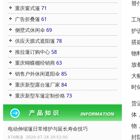
替
重庆窗式篷
71
广告折叠篷
61
工
侧壁式休闲伞
69
护
供应天膜式遮阳篷
78
搭
推拉蓬订购中心
58
物
重庆蝴蝶棚经销商
63
放
销售户外休闲遮阳伞
85
大
重庆新型露台篷厂家
84
时
重庆新型车篷定制价格
73
货
体
物
电动伸缩篷日常维护与延长寿命技巧
封
974阅读 2026-07-28 20:52:00