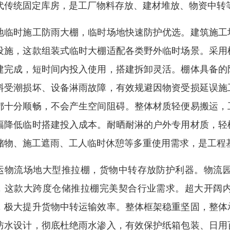
代传统固定库房，是工厂物料存放、建材堆放、物资中转
地临时施工防雨大棚，临时场地快速防护优选。建筑施工
设施，这款组装式临时大棚适配各类野外临时场景。采用
建完成，短时间内投入使用，搭建拆卸灵活。棚体具备的
料受潮损坏、设备淋雨故障，有效规避因物资受损延误施
都十分顺畅，不会产生空间阻碍。整体材质轻便易搬运，
幅降低临时搭建投入成本。耐晒耐淋的户外专用材质，轻
储物、施工遮雨、工人临时休憩等多重使用需求，是工程
运物流场地大型推拉棚，货物中转存放防护利器。物流
，这款大跨度仓储推拉棚完美契合行业需求。超大开阔
，极大提升货物中转运输效率。整体框架稳重坚固，整体
防水设计，彻底杜绝雨水渗入，有效保护纸箱包装、日用