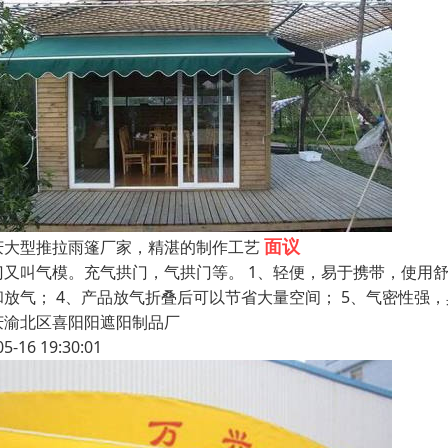
面议
庆大型推拉雨篷厂家，精湛的制作工艺
门又叫气模。充气拱门，气拱门等。 1、轻便，易于携带，使用舒
和放气； 4、产品放气折叠后可以节省大量空间； 5、气密性强，
庆渝北区喜阳阳遮阳制品厂
05-16 19:30:01