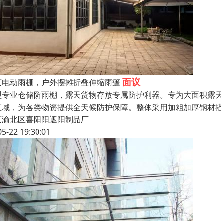
面议
庆电动雨棚，户外摆摊折叠伸缩雨篷
型专业仓储防雨棚，露天货物存放专属防护利器。专为大面积露
区域，为各类物资提供全天候防护保障。整体采用加粗加厚钢材
庆渝北区喜阳阳遮阳制品厂
05-22 19:30:01