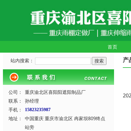
首页
产
站内搜索：
公司：
重庆渝北区喜阳阳遮阳制品厂
20
联系：
孙经理
手机：
15823235987
地址：
中国重庆 重庆市渝北区 冉家坝809终点
站旁