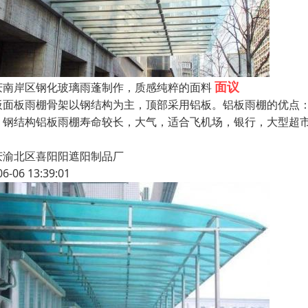
面议
庆南岸区钢化玻璃雨蓬制作，质感纯粹的面料
板面板雨棚骨架以钢结构为主，顶部采用铝板。铝板雨棚的优点
，钢结构铝板雨棚寿命较长，大气，适合飞机场，银行，大型超
庆渝北区喜阳阳遮阳制品厂
06-06 13:39:01