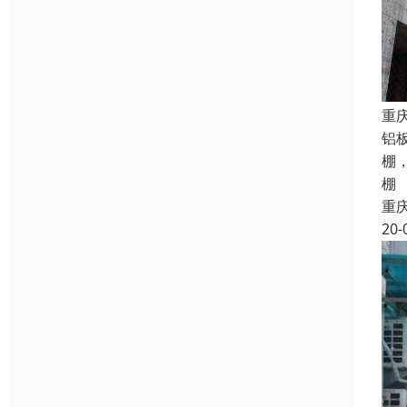
重
铝
棚
棚
重
20-