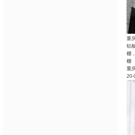
重
铝
棚
棚
重
20-