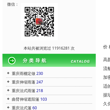
微信：
价
本站共被浏览过 11916281 次
高
流
重庆雨棚定做
230
加
重庆伸缩雨蓬
247
适
重庆法式雨篷
218
据
曲臂伸缩遮阳篷
103
久
重庆法式篷
60