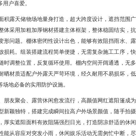
多用户喜爱。
面积露天储物场地量身打造，超大跨度设计，遮挡范围广
整体采用加粗加厚钢材搭建主体框架，整体稳固结实，抗
变形问题。棚体密闭性设计出色，能够有效阻挡雨水、露
放损耗。组装搭建流程简单便捷，无需复杂施工工序，快
随时调整位置，反复循环使用。棚内空间开阔通透，无多
耐晒材质适配户外露天严苛环境，经久耐用不易损坏，低
等场地必备的实用防护设施。
、朋友聚会、露营休闲愈发流行，高颜值网红遮阳篷成为
型新颖独特，搭建完成瞬间拉高户外场景颜值，随手拍摄
，厚实遮阳面料有效阻隔强烈日光，打造阴凉舒适的休闲
性能从容应对突发小雨，休闲娱乐活动无需匆忙中断，尽