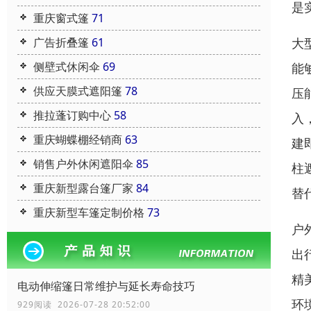
是
重庆窗式篷
71
广告折叠篷
61
大
侧壁式休闲伞
69
能
供应天膜式遮阳篷
78
压
推拉蓬订购中心
58
入
重庆蝴蝶棚经销商
63
建
销售户外休闲遮阳伞
85
柱
重庆新型露台篷厂家
84
替
重庆新型车篷定制价格
73
户
出
精
电动伸缩篷日常维护与延长寿命技巧
环
929阅读 2026-07-28 20:52:00