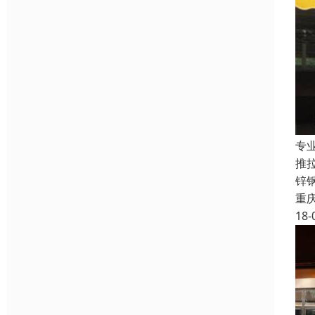
专
推
锌
重
18-