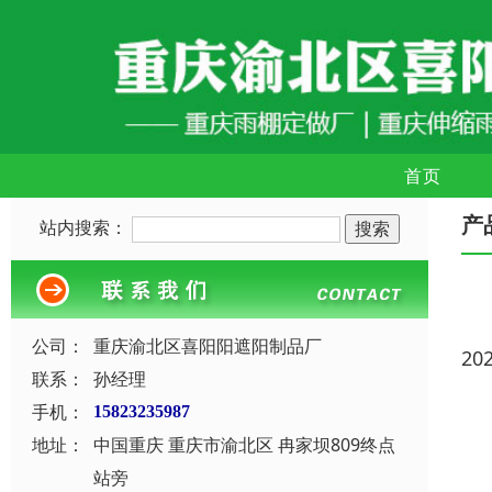
首页
产
站内搜索：
公司：
重庆渝北区喜阳阳遮阳制品厂
20
联系：
孙经理
手机：
15823235987
地址：
中国重庆 重庆市渝北区 冉家坝809终点
站旁