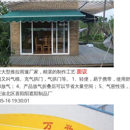
面议
庆大型推拉雨篷厂家，精湛的制作工艺
门又叫气模。充气拱门，气拱门等。 1、轻便，易于携带，使用舒
和放气； 4、产品放气折叠后可以节省大量空间； 5、气密性强，
庆渝北区喜阳阳遮阳制品厂
05-16 19:30:01