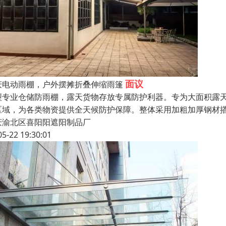
面议
庆电动雨棚，户外摆摊折叠伸缩雨篷
型专业仓储防雨棚，露天货物存放专属防护利器。专为大面积露
区域，为各类物资提供全天候防护保障。整体采用加粗加厚钢材
庆渝北区喜阳阳遮阳制品厂
05-22 19:30:01