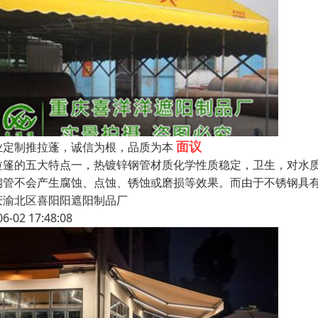
面议
业定制推拉蓬，诚信为根，品质为本
拉篷的五大特点一，热镀锌钢管材质化学性质稳定，卫生，对水
钢管不会产生腐蚀、点蚀、锈蚀或磨损等效果。而由于不锈钢具
庆渝北区喜阳阳遮阳制品厂
06-02 17:48:08