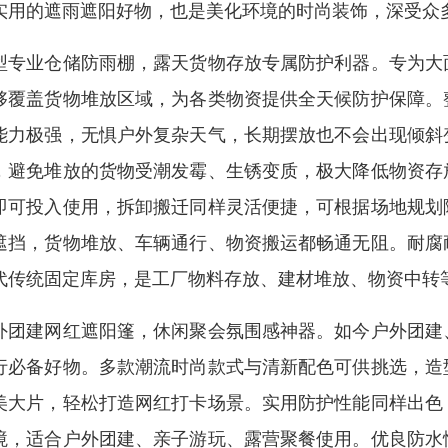
实用的遮雨遮阳好物，也是美化环境的时尚装饰，深受众
型专业仓储防雨棚，露天货物存放专属防护利器。专为大
够覆盖货物堆放区域，为各类物资提供全天候防护保障。
能力极强，无惧户外复杂天气，长期摆放也不会出现倾斜
，避免堆放的货物受潮发霉、生锈变质，极大降低物资存
即可投入使用，拆卸搬迁同样灵活便捷，可根据场地规划
遮挡，货物堆放、车辆通行、物资搬运都畅通无阻。耐腐
代传统固定库房，是工厂物料存放、建材堆放、物资中转
外团建网红遮阳篷，休闲聚会氛围感神器。如今户外团建
行必备好物。多款潮流时尚款式与清新配色可供挑选，造
美大片，轻松打造网红打卡场景。实用防护性能同样出色
境，适合户外团建、亲子游玩、露营聚餐使用。优良防水