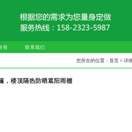
有答
联系我们
您所在的位置：
首页
> 详
篷，楼顶隔热防晒遮阳雨棚