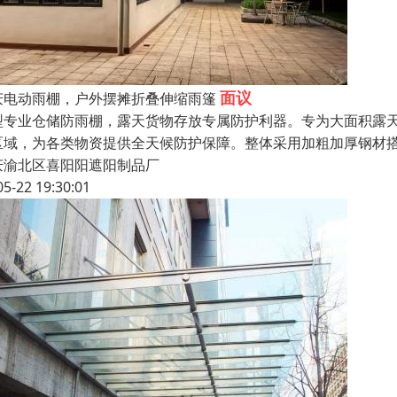
面议
庆电动雨棚，户外摆摊折叠伸缩雨篷
型专业仓储防雨棚，露天货物存放专属防护利器。专为大面积露
区域，为各类物资提供全天候防护保障。整体采用加粗加厚钢材
庆渝北区喜阳阳遮阳制品厂
05-22 19:30:01