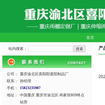
首页
产
站内搜索：
公司：
重庆渝北区喜阳阳遮阳制品厂
20
联系：
孙经理
手机：
15823235987
地址：
中国重庆 重庆市渝北区 冉家坝809终点
站旁