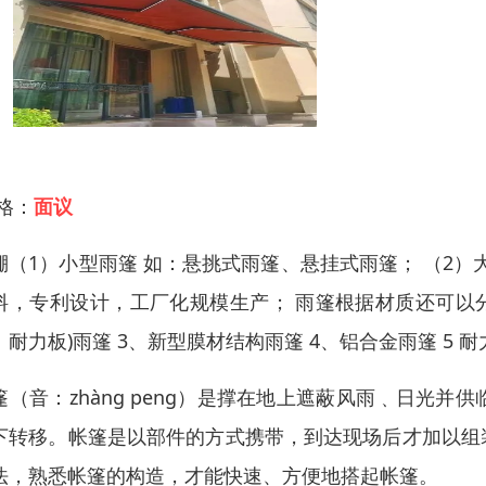
 格：
面议
棚（1）小型雨篷 如：悬挑式雨篷、悬挂式雨篷； （2）
料，专利设计，工厂化规模生产； 雨篷根据材质还可以分为
、耐力板)雨篷 3、新型膜材结构雨篷 4、铝合金雨篷 5 
篷（音：zhàng peng）是撑在地上遮蔽风雨﹑日光
下转移。帐篷是以部件的方式携带，到达现场后才加以组
法，熟悉帐篷的构造，才能快速、方便地搭起帐篷。