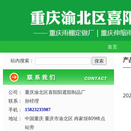
首页
产
站内搜索：
公司：
重庆渝北区喜阳阳遮阳制品厂
20
联系：
孙经理
手机：
15823235987
地址：
中国重庆 重庆市渝北区 冉家坝809终点
站旁