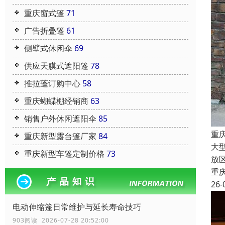
重庆窗式篷
71
广告折叠篷
61
侧壁式休闲伞
69
供应天膜式遮阳篷
78
推拉蓬订购中心
58
重庆蝴蝶棚经销商
63
销售户外休闲遮阳伞
85
重
重庆新型露台篷厂家
84
大
重庆新型车篷定制价格
73
放
重
26-
电动伸缩篷日常维护与延长寿命技巧
903阅读 2026-07-28 20:52:00