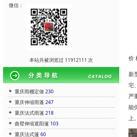
微信：
价
本站共被浏览过 11912111 次
新
宅
重庆雨棚定做
230
严
重庆伸缩雨蓬
247
能
重庆法式雨篷
218
上
曲臂伸缩遮阳篷
103
重庆法式篷
60