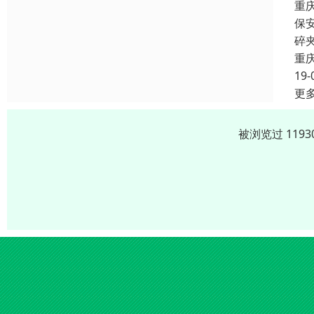
重
保
碎
重
19-
更
被浏览过 119