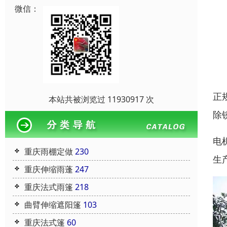
微信：
正
本站共被浏览过 11930917 次
除
电
重庆雨棚定做
230
生
重庆伸缩雨蓬
247
重庆法式雨篷
218
曲臂伸缩遮阳篷
103
重庆法式篷
60