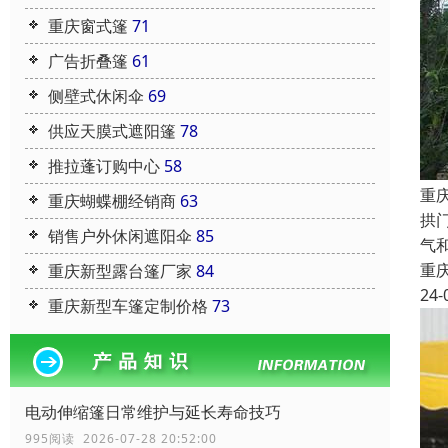
重庆窗式篷
71
广告折叠篷
61
侧壁式休闲伞
69
供应天膜式遮阳篷
78
推拉蓬订购中心
58
重
重庆蝴蝶棚经销商
63
拱
销售户外休闲遮阳伞
85
气
重
重庆新型露台篷厂家
84
24-
重庆新型车篷定制价格
73
电动伸缩篷日常维护与延长寿命技巧
995阅读 2026-07-28 20:52:00