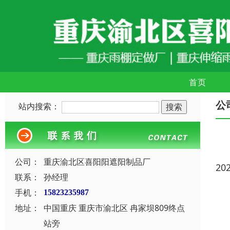
首页
公
站内搜索：
公司：
重庆渝北区喜阳阳遮阳制品厂
20
联系：
孙经理
手机：
15823235987
地址：
中国重庆 重庆市渝北区 冉家坝809终点
站旁