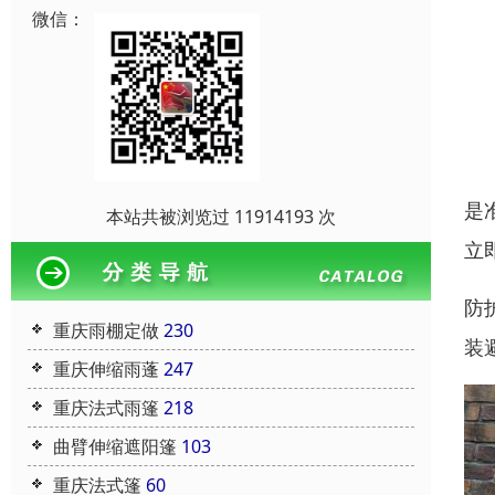
微信：
是
本站共被浏览过 11914193 次
立
防
重庆雨棚定做
230
装
重庆伸缩雨蓬
247
重庆法式雨篷
218
曲臂伸缩遮阳篷
103
重庆法式篷
60