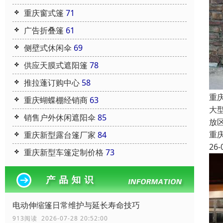
重庆窗式篷
71
广告折叠篷
61
侧壁式休闲伞
69
供应天膜式遮阳篷
78
推拉蓬订购中心
58
重
重庆蝴蝶棚经销商
63
大
销售户外休闲遮阳伞
85
放
重
重庆新型露台篷厂家
84
26-
重庆新型车篷定制价格
73
电动伸缩篷日常维护与延长寿命技巧
913阅读 2026-07-28 20:52:00