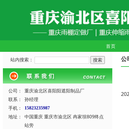
首页
公
站内搜索：
公司：
重庆渝北区喜阳阳遮阳制品厂
20
联系：
孙经理
手机：
15823235987
地址：
中国重庆 重庆市渝北区 冉家坝809终点
站旁