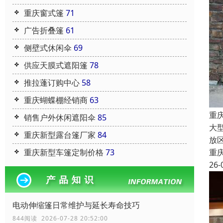
重庆窗式篷
71
广告折叠篷
61
侧壁式休闲伞
69
供应天膜式遮阳篷
78
推拉蓬订购中心
58
重庆蝴蝶棚经销商
63
重
销售户外休闲遮阳伞
85
大
重庆新型露台篷厂家
84
放
重庆新型车篷定制价格
73
重
26-
电动伸缩篷日常维护与延长寿命技巧
844阅读 2026-07-28 20:52:00