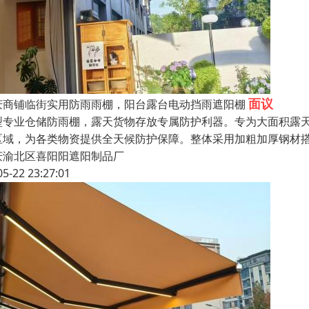
面议
庆商铺临街实用防雨雨棚，阳台露台电动挡雨遮阳棚
型专业仓储防雨棚，露天货物存放专属防护利器。专为大面积露
区域，为各类物资提供全天候防护保障。整体采用加粗加厚钢材
庆渝北区喜阳阳遮阳制品厂
05-22 23:27:01