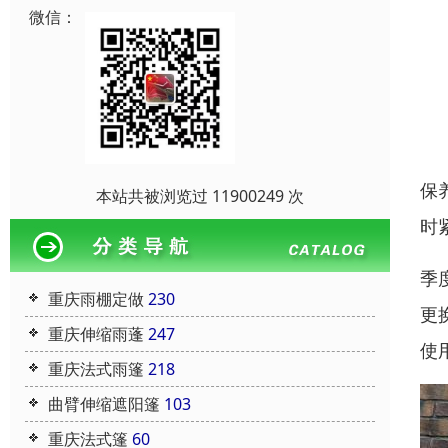
微信：
保
本站共被浏览过 11900249 次
时
季
重庆雨棚定做
230
更
重庆伸缩雨蓬
247
使用
重庆法式雨篷
218
曲臂伸缩遮阳篷
103
重庆法式篷
60