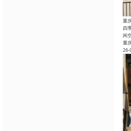
重
四
闲
重
26-