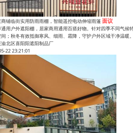
面议
庆商铺临街实用防雨雨棚，智能遥控电动伸缩雨篷
季通用户外遮阳棚，居家商用通用百搭好物。针对四季不同气候
空间；秋冬有效抵御寒风、细雨、霜降，守护户外区域干净温暖
庆渝北区喜阳阳遮阳制品厂
05-22 23:21:01