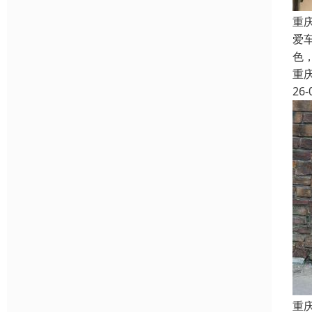
重
爱
色
重
26-
重