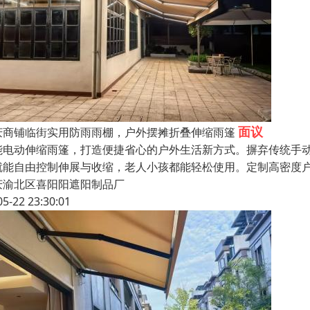
面议
庆商铺临街实用防雨雨棚，户外摆摊折叠伸缩雨篷
能电动伸缩雨篷，打造便捷省心的户外生活新方式。摒弃传统手
就能自由控制伸展与收缩，老人小孩都能轻松使用。定制高密度
庆渝北区喜阳阳遮阳制品厂
05-22 23:30:01