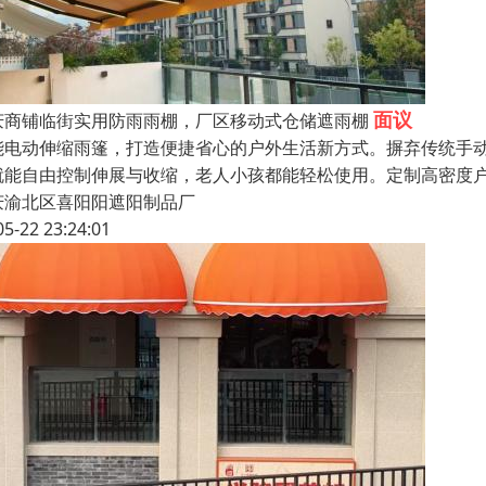
面议
庆商铺临街实用防雨雨棚，厂区移动式仓储遮雨棚
能电动伸缩雨篷，打造便捷省心的户外生活新方式。摒弃传统手
就能自由控制伸展与收缩，老人小孩都能轻松使用。定制高密度
庆渝北区喜阳阳遮阳制品厂
05-22 23:24:01