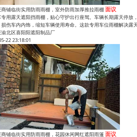
面议
庆商铺临街实用防雨雨棚，室外防雨加厚推拉雨棚
车专用露天遮阳挡雨棚，贴心守护出行座驾。车辆长期露天停放
，损伤车内内饰，缩短车辆使用寿命。这款专用车位雨棚解决露
庆渝北区喜阳阳遮阳制品厂
05-22 23:18:01
面议
庆商铺临街实用防雨雨棚，花园休闲网红遮阳雨篷