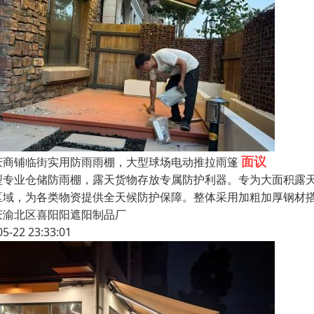
面议
庆商铺临街实用防雨雨棚，大型球场电动推拉雨篷
型专业仓储防雨棚，露天货物存放专属防护利器。专为大面积露
区域，为各类物资提供全天候防护保障。整体采用加粗加厚钢材
庆渝北区喜阳阳遮阳制品厂
05-22 23:33:01