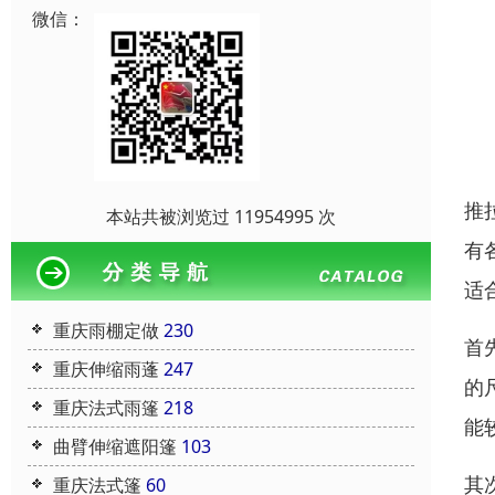
微信：
推
本站共被浏览过 11954995 次
有
适
重庆雨棚定做
230
首
重庆伸缩雨蓬
247
的
重庆法式雨篷
218
能
曲臂伸缩遮阳篷
103
其
重庆法式篷
60