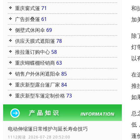
和
重庆窗式篷
71
广告折叠篷
61
加
侧壁式休闲伞
69
除
供应天膜式遮阳篷
78
灯
推拉蓬订购中心
58
以
重庆蝴蝶棚经销商
63
销售户外休闲遮阳伞
85
在
重庆新型露台篷厂家
84
推
重庆新型车篷定制价格
73
如
总
低
电动伸缩篷日常维护与延长寿命技巧
蓬
1112阅读 2026-07-28 20:52:00