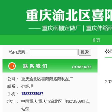
首页
公
站内搜索：
公司：
重庆渝北区喜阳阳遮阳制品厂
20
联系：
孙经理
手机：
15823235987
地址：
中国重庆 重庆市渝北区 冉家坝809终点
站旁