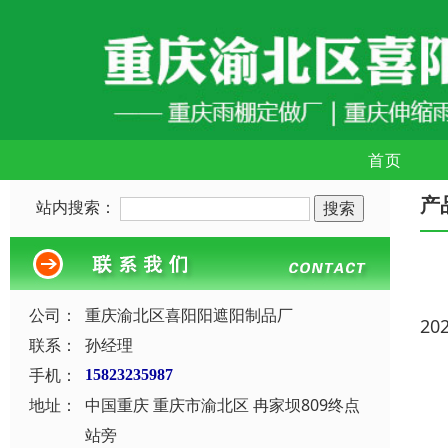
首页
产
站内搜索：
公司：
重庆渝北区喜阳阳遮阳制品厂
20
联系：
孙经理
手机：
15823235987
地址：
中国重庆 重庆市渝北区 冉家坝809终点
站旁