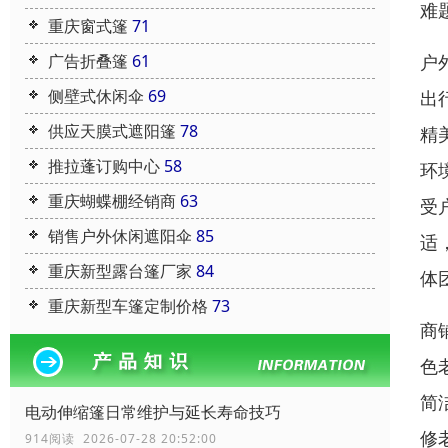
难
重庆窗式篷
71
广告折叠篷
61
户
侧壁式休闲伞
69
出
供应天膜式遮阳篷
78
精
推拉蓬订购中心
58
环
重庆蝴蝶棚经销商
63
受
销售户外休闲遮阳伞
85
适
重庆新型露台篷厂家
84
体
重庆新型车篷定制价格
73
商
色
简
电动伸缩篷日常维护与延长寿命技巧
修
914阅读 2026-07-28 20:52:00