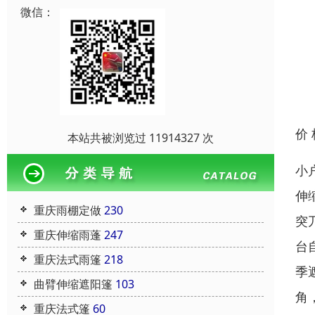
微信：
价
本站共被浏览过 11914327 次
小
伸
重庆雨棚定做
230
突
重庆伸缩雨蓬
247
台
重庆法式雨篷
218
季
曲臂伸缩遮阳篷
103
角
重庆法式篷
60