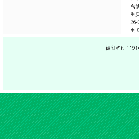
离
重
26-
更
被浏览过 119