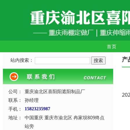
首页
产
站内搜索：
公司：
重庆渝北区喜阳阳遮阳制品厂
20
联系：
孙经理
手机：
15823235987
地址：
中国重庆 重庆市渝北区 冉家坝809终点
站旁