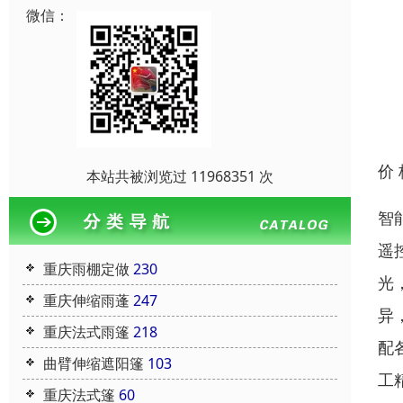
微信：
价
本站共被浏览过 11968351 次
智
遥
重庆雨棚定做
230
光
重庆伸缩雨蓬
247
异
重庆法式雨篷
218
配
曲臂伸缩遮阳篷
103
工
重庆法式篷
60