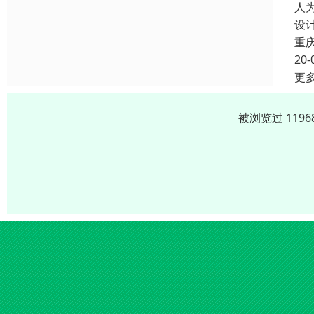
人
设
重
20-
更
被浏览过 119