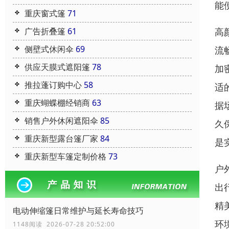
能
重庆窗式篷
71
广告折叠篷
61
高
侧壁式休闲伞
69
流
供应天膜式遮阳篷
78
加
推拉蓬订购中心
58
适
重庆蝴蝶棚经销商
63
据
销售户外休闲遮阳伞
85
久
重庆新型露台篷厂家
84
是
重庆新型车篷定制价格
73
户
出
精
电动伸缩篷日常维护与延长寿命技巧
环
1148阅读 2026-07-28 20:52:00