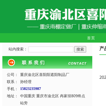
首页
产
站内搜索：
公司：
重庆渝北区喜阳阳遮阳制品厂
20
联系：
孙经理
手机：
15823235987
地址：
中国重庆 重庆市渝北区 冉家坝809终点
站旁