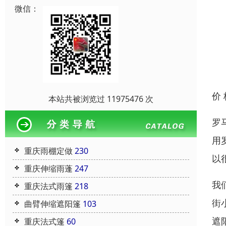
微信：
价
本站共被浏览过 11975476 次
罗
用
重庆雨棚定做
230
以
重庆伸缩雨蓬
247
我
重庆法式雨篷
218
街
曲臂伸缩遮阳篷
103
遮
重庆法式篷
60