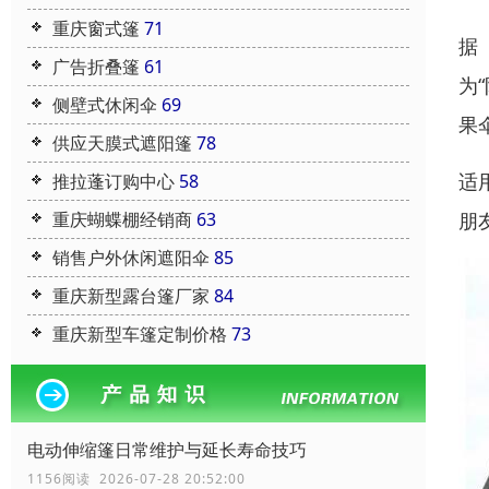
重庆窗式篷
71
据
广告折叠篷
61
为
侧壁式休闲伞
69
果
供应天膜式遮阳篷
78
适
推拉蓬订购中心
58
重庆蝴蝶棚经销商
63
朋
销售户外休闲遮阳伞
85
重庆新型露台篷厂家
84
重庆新型车篷定制价格
73
电动伸缩篷日常维护与延长寿命技巧
1156阅读 2026-07-28 20:52:00