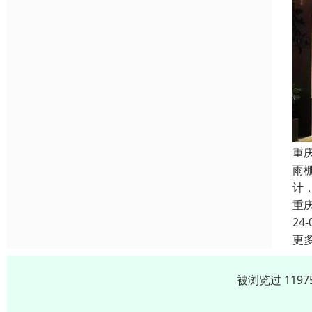
重
雨
计
重
24-
更
被浏览过 119