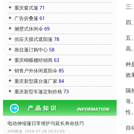
三
重庆窗式篷
71
广告折叠篷
61
四
侧壁式休闲伞
69
五
供应天膜式遮阳篷
78
高
推拉蓬订购中心
58
重庆蝴蝶棚经销商
63
种
销售户外休闲遮阳伞
85
效
重庆新型露台篷厂家
84
隔
重庆新型车篷定制价格
73
等
性
电动伸缩篷日常维护与延长寿命技巧
自
939阅读 2026-07-28 20:52:00