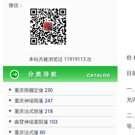
微信：
价
本站共被浏览过 11919113 次
目
一
重庆雨棚定做
230
允
重庆伸缩雨蓬
247
重庆法式雨篷
218
二
曲臂伸缩遮阳篷
103
等
重庆法式篷
60