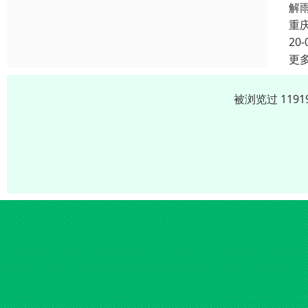
解
重
20-
更
被浏览过 119