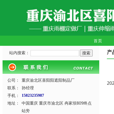
首页
产
站内搜索：
公司：
重庆渝北区喜阳阳遮阳制品厂
20
联系：
孙经理
手机：
15823235987
地址：
中国重庆 重庆市渝北区 冉家坝809终点
站旁