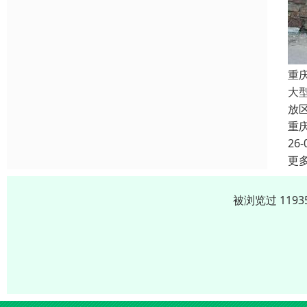
重
大
放
重
26-
更
被浏览过 119