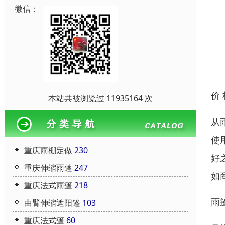
微信：
价
本站共被浏览过 11935164 次
从
使
重庆雨棚定做
230
好
重庆伸缩雨蓬
247
如
重庆法式雨篷
218
雨篷
曲臂伸缩遮阳篷
103
重庆法式篷
60