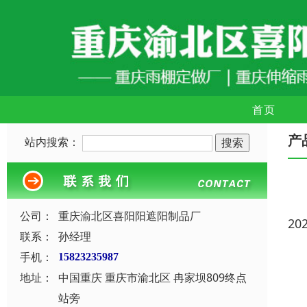
首页
产
站内搜索：
公司：
重庆渝北区喜阳阳遮阳制品厂
20
联系：
孙经理
手机：
15823235987
地址：
中国重庆 重庆市渝北区 冉家坝809终点
站旁