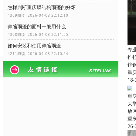
怎样判断重庆膜结构雨蓬的好坏
4369阅读 2026-04-08 22:12:10
伸缩雨蓬的面料一般用什么
4398阅读 2026-04-08 22:11:55
如何安装和使用伸缩雨蓬
专
4211阅读 2026-04-08 22:10:54
推
锌
重
18-
重
大
放
重
26-