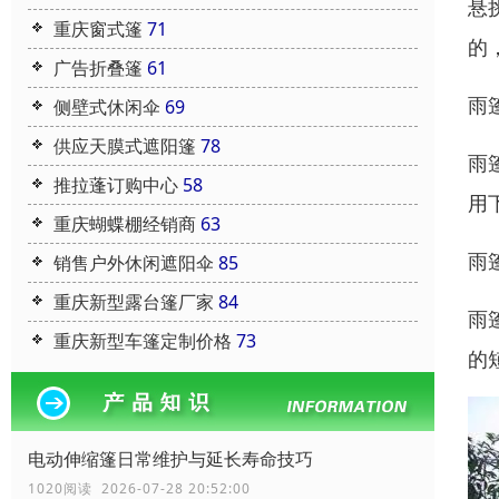
悬
重庆窗式篷
71
的
广告折叠篷
61
雨
侧壁式休闲伞
69
供应天膜式遮阳篷
78
雨
推拉蓬订购中心
58
用
重庆蝴蝶棚经销商
63
雨
销售户外休闲遮阳伞
85
重庆新型露台篷厂家
84
雨
重庆新型车篷定制价格
73
的
电动伸缩篷日常维护与延长寿命技巧
1020阅读 2026-07-28 20:52:00