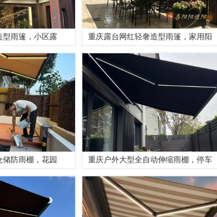
造型雨篷，小区露
重庆露台网红轻奢造型雨篷，家用阳
仓储防雨棚，花园
重庆户外大型全自动伸缩雨棚，停车