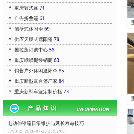
重庆窗式篷
71
广告折叠篷
61
侧壁式休闲伞
69
供应天膜式遮阳篷
78
推拉蓬订购中心
58
重庆蝴蝶棚经销商
63
销售户外休闲遮阳伞
85
重庆新型露台篷厂家
84
重庆新型车篷定制价格
73
电动伸缩篷日常维护与延长寿命技巧
878阅读 2026-07-28 20:52:00