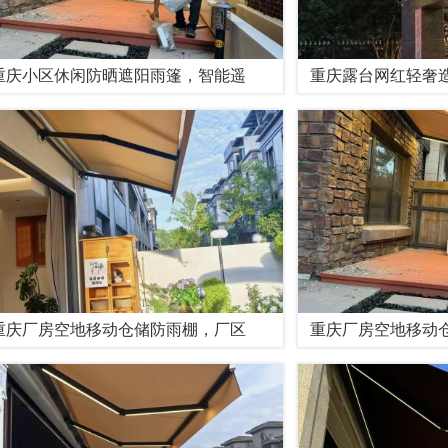
重庆小区休闲防晒遮阳雨篷，智能遥
重庆露台网红轻奢
重庆厂房空地移动仓储防雨棚，厂区
重庆厂房空地移动