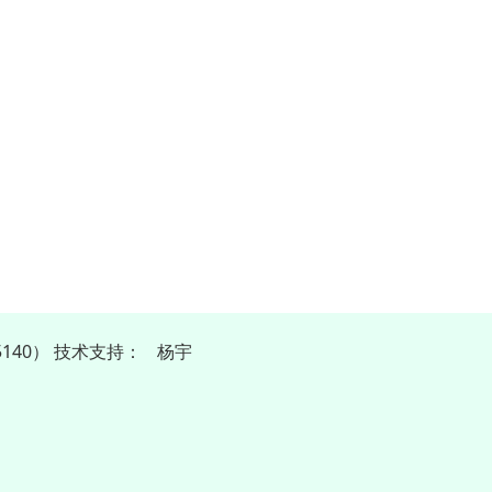
140）
技
术
支
持
：
杨宇