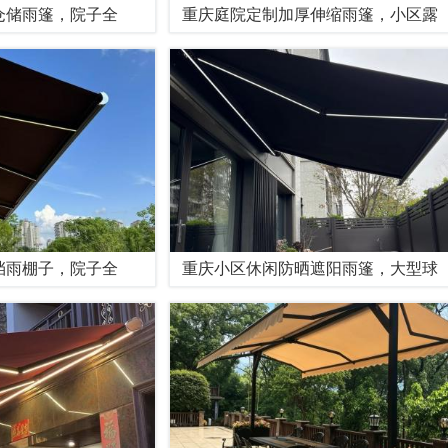
仓储雨篷，院子全
重庆庭院定制加厚伸缩雨篷，小区露
挡雨棚子，院子全
重庆小区休闲防晒遮阳雨篷，大型球